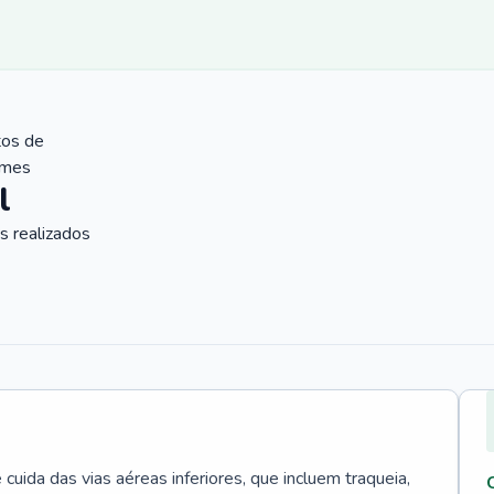
tos de
ames
l
 realizados
uida das vias aéreas inferiores, que incluem traqueia,