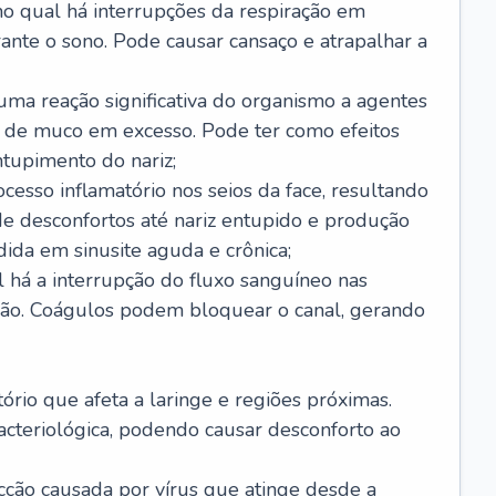
no qual há interrupções da respiração em
ante o sono. Pode causar cansaço e atrapalhar a
 uma reação significativa do organismo a agentes
 de muco em excesso. Pode ter como efeitos
ntupimento do nariz;
cesso inflamatório nos seios da face, resultando
 desconfortos até nariz entupido e produção
ida em sinusite aguda e crônica;
 há a interrupção do fluxo sanguíneo nas
mão. Coágulos podem bloquear o canal, gerando
tório que afeta a laringe e regiões próximas.
acteriológica, podendo causar desconforto ao
cção causada por vírus que atinge desde a