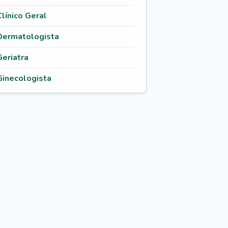
Clínico Geral
Dermatologista
Geriatra
Ginecologista