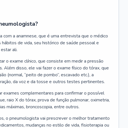
neumologista?
a com a anamnese, que é uma entrevista que o médico
 hábitos de vida, seu histórico de saúde pessoal e
estar ali.
zar o exame clínico, que consiste em medir a pressão
s. Além disso, ele vai fazer o exame físico do tórax, que
ião (normal, “peito de pombo”, escavado etc.), a
iração, da voz e da tosse e outros testes pertinentes.
tar exames complementares para confirmar o possível
e, raio X do tórax, prova de função pulmonar, oximetria,
ias máximas, broncoscopia, entre outros.
, o pneumologista vai prescrever o melhor tratamento
edicamentos, mudanças no estilo de vida, fisioterapia ou