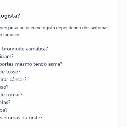
logista?
 perguntar ao pneumologista dependendo dos sintomas
 fornecer:
 bronquite asmática?
iciam?
esportes mesmo tendo asma?
de tosse?
rar câncer?
oso?
 de fumar?
elas?
ipe?
intomas da rinite?