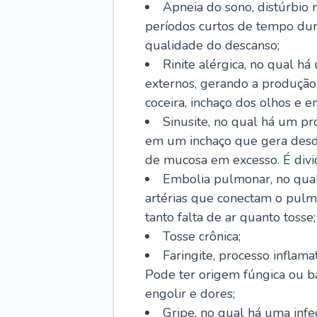
Apneia do sono, distúrbio 
períodos curtos de tempo dur
qualidade do descanso;
Rinite alérgica, no qual há
externos, gerando a produção
coceira, inchaço dos olhos e e
Sinusite, no qual há um pro
em um inchaço que gera desde
de mucosa em excesso. É divid
Embolia pulmonar, no qual
artérias que conectam o pul
tanto falta de ar quanto tosse;
Tosse crônica;
Faringite, processo inflama
Pode ter origem fúngica ou b
engolir e dores;
Gripe, no qual há uma infe