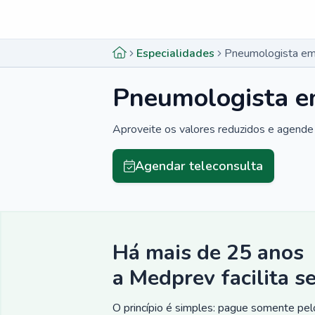
Menu lateral
Menu lateral
Especialidades
Pneumologista em 
Pneumologista e
Aproveite os valores reduzidos e agende 
Agendar teleconsulta
Há mais de 25 anos
a Medprev facilita s
O princípio é simples: pague somente pelo