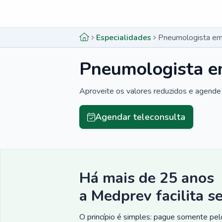
Menu lateral
Menu lateral
Especialidades
Pneumologista e
Pneumologista 
Aproveite os valores reduzidos e agende 
Agendar teleconsulta
Há mais de 25 anos
a Medprev facilita s
O princípio é simples: pague somente pelo