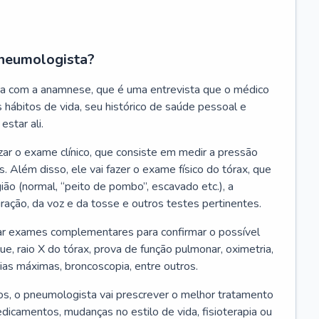
neumologista?
a com a anamnese, que é uma entrevista que o médico
 hábitos de vida, seu histórico de saúde pessoal e
estar ali.
zar o exame clínico, que consiste em medir a pressão
s. Além disso, ele vai fazer o exame físico do tórax, que
ião (normal, “peito de pombo”, escavado etc.), a
iração, da voz e da tosse e outros testes pertinentes.
tar exames complementares para confirmar o possível
e, raio X do tórax, prova de função pulmonar, oximetria,
ias máximas, broncoscopia, entre outros.
, o pneumologista vai prescrever o melhor tratamento
edicamentos, mudanças no estilo de vida, fisioterapia ou