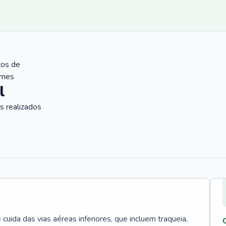
tos de
ames
l
 realizados
uida das vias aéreas inferiores, que incluem traqueia,