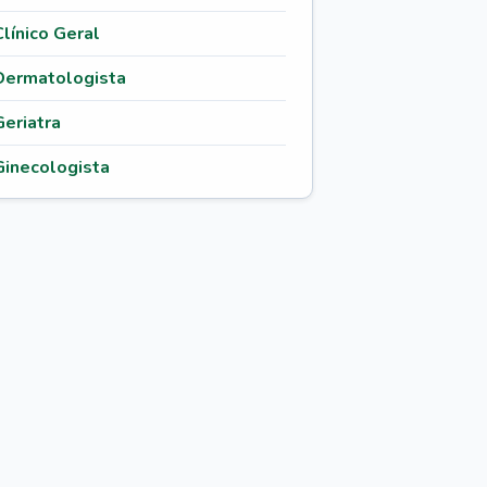
Clínico Geral
Dermatologista
Geriatra
Ginecologista