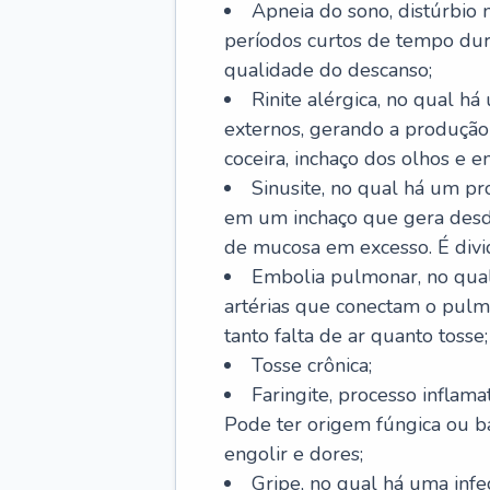
Apneia do sono, distúrbio 
períodos curtos de tempo dur
qualidade do descanso;
Rinite alérgica, no qual há
externos, gerando a produção
coceira, inchaço dos olhos e e
Sinusite, no qual há um pro
em um inchaço que gera desde
de mucosa em excesso. É divid
Embolia pulmonar, no qual
artérias que conectam o pul
tanto falta de ar quanto tosse;
Tosse crônica;
Faringite, processo inflama
Pode ter origem fúngica ou b
engolir e dores;
Gripe, no qual há uma infe