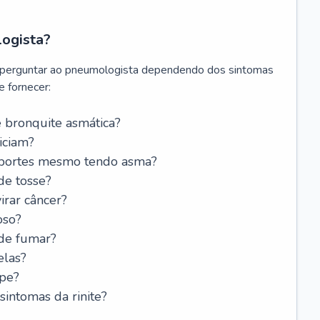
logista?
 perguntar ao pneumologista dependendo dos sintomas
 fornecer:
 bronquite asmática?
iciam?
esportes mesmo tendo asma?
de tosse?
rar câncer?
oso?
 de fumar?
elas?
ipe?
intomas da rinite?