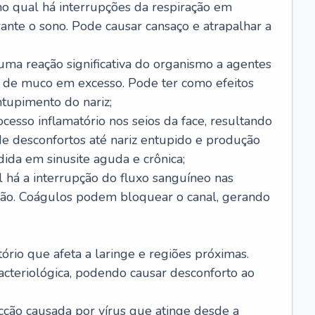
no qual há interrupções da respiração em
ante o sono. Pode causar cansaço e atrapalhar a
 uma reação significativa do organismo a agentes
 de muco em excesso. Pode ter como efeitos
ntupimento do nariz;
cesso inflamatório nos seios da face, resultando
 desconfortos até nariz entupido e produção
ida em sinusite aguda e crônica;
 há a interrupção do fluxo sanguíneo nas
mão. Coágulos podem bloquear o canal, gerando
tório que afeta a laringe e regiões próximas.
acteriológica, podendo causar desconforto ao
cção causada por vírus que atinge desde a