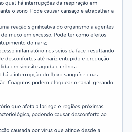
no qual há interrupções da respiração em
ante o sono. Pode causar cansaço e atrapalhar a
 uma reação significativa do organismo a agentes
 de muco em excesso. Pode ter como efeitos
ntupimento do nariz;
cesso inflamatório nos seios da face, resultando
 desconfortos até nariz entupido e produção
ida em sinusite aguda e crônica;
 há a interrupção do fluxo sanguíneo nas
mão. Coágulos podem bloquear o canal, gerando
tório que afeta a laringe e regiões próximas.
acteriológica, podendo causar desconforto ao
cção causada por vírus que atinge desde a