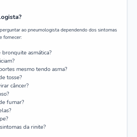
logista?
 perguntar ao pneumologista dependendo dos sintomas
 fornecer:
 bronquite asmática?
iciam?
esportes mesmo tendo asma?
de tosse?
rar câncer?
oso?
 de fumar?
elas?
ipe?
intomas da rinite?