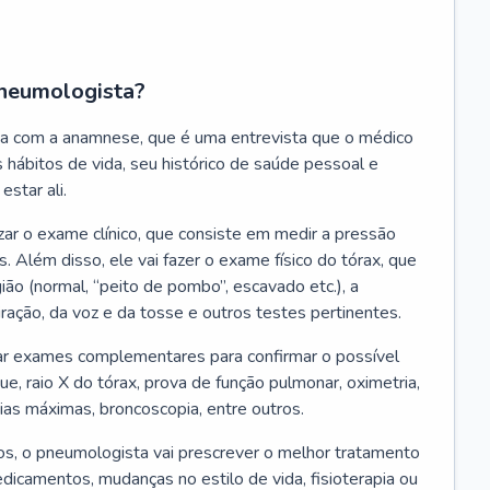
neumologista?
a com a anamnese, que é uma entrevista que o médico
 hábitos de vida, seu histórico de saúde pessoal e
estar ali.
zar o exame clínico, que consiste em medir a pressão
s. Além disso, ele vai fazer o exame físico do tórax, que
ião (normal, “peito de pombo”, escavado etc.), a
iração, da voz e da tosse e outros testes pertinentes.
tar exames complementares para confirmar o possível
e, raio X do tórax, prova de função pulmonar, oximetria,
ias máximas, broncoscopia, entre outros.
, o pneumologista vai prescrever o melhor tratamento
edicamentos, mudanças no estilo de vida, fisioterapia ou