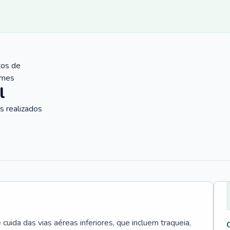
tos de
ames
l
 realizados
uida das vias aéreas inferiores, que incluem traqueia,