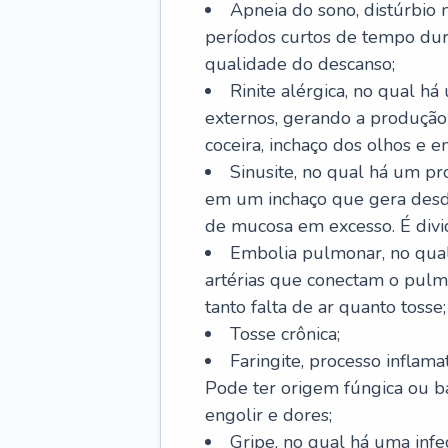
Apneia do sono, distúrbio 
períodos curtos de tempo dur
qualidade do descanso;
Rinite alérgica, no qual há
externos, gerando a produção
coceira, inchaço dos olhos e e
Sinusite, no qual há um pro
em um inchaço que gera desde
de mucosa em excesso. É divid
Embolia pulmonar, no qual
artérias que conectam o pul
tanto falta de ar quanto tosse;
Tosse crônica;
Faringite, processo inflama
Pode ter origem fúngica ou b
engolir e dores;
Gripe, no qual há uma infe