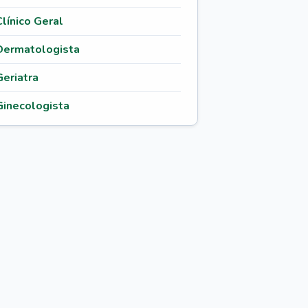
Clínico Geral
Dermatologista
Geriatra
Ginecologista