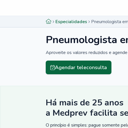
Menu lateral
Menu lateral
Especialidades
Pneumologista em
Pneumologista e
Aproveite os valores reduzidos e agende 
Agendar teleconsulta
Há mais de 25 anos
a Medprev facilita s
O princípio é simples: pague somente pelo