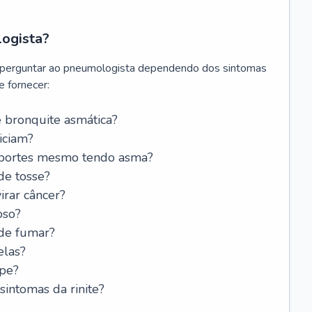
logista?
 perguntar ao pneumologista dependendo dos sintomas
 fornecer:
 bronquite asmática?
iciam?
esportes mesmo tendo asma?
de tosse?
rar câncer?
oso?
 de fumar?
elas?
ipe?
intomas da rinite?