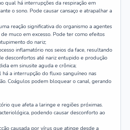
no qual há interrupções da respiração em
ante o sono. Pode causar cansaço e atrapalhar a
 uma reação significativa do organismo a agentes
 de muco em excesso. Pode ter como efeitos
ntupimento do nariz;
cesso inflamatório nos seios da face, resultando
 desconfortos até nariz entupido e produção
ida em sinusite aguda e crônica;
 há a interrupção do fluxo sanguíneo nas
mão. Coágulos podem bloquear o canal, gerando
tório que afeta a laringe e regiões próximas.
acteriológica, podendo causar desconforto ao
cção causada por vírus que atinge desde a