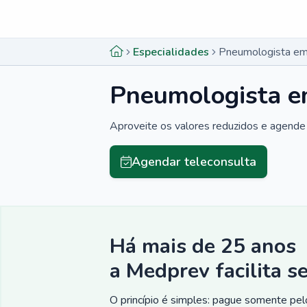
Menu lateral
Menu lateral
Especialidades
Pneumologista em
Pneumologista e
Aproveite os valores reduzidos e agende 
Agendar teleconsulta
Há mais de 25 anos
a Medprev facilita s
O princípio é simples: pague somente pelo