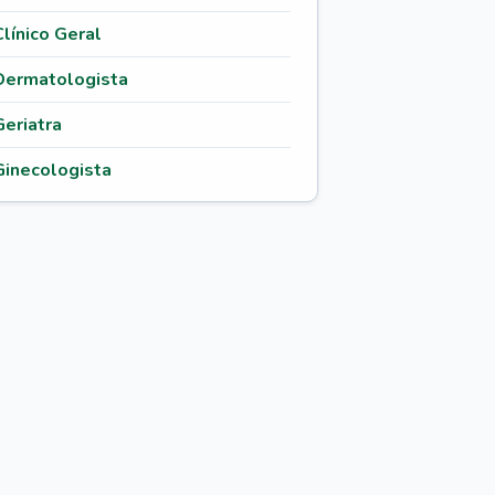
Clínico Geral
Dermatologista
Geriatra
Ginecologista