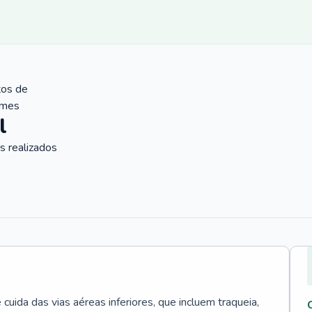
tos de
ames
l
 realizados
uida das vias aéreas inferiores, que incluem traqueia,