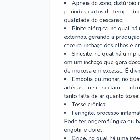
Apneia do sono, distúrbio 
períodos curtos de tempo dur
qualidade do descanso;
Rinite alérgica, no qual há
externos, gerando a produção
coceira, inchaço dos olhos e e
Sinusite, no qual há um pro
em um inchaço que gera desde
de mucosa em excesso. É divid
Embolia pulmonar, no qual
artérias que conectam o pul
tanto falta de ar quanto tosse;
Tosse crônica;
Faringite, processo inflama
Pode ter origem fúngica ou b
engolir e dores;
Gripe, no qual há uma infe