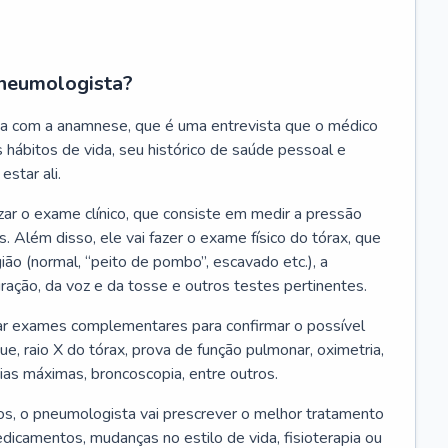
neumologista?
a com a anamnese, que é uma entrevista que o médico
 hábitos de vida, seu histórico de saúde pessoal e
estar ali.
zar o exame clínico, que consiste em medir a pressão
s. Além disso, ele vai fazer o exame físico do tórax, que
ião (normal, “peito de pombo”, escavado etc.), a
iração, da voz e da tosse e outros testes pertinentes.
tar exames complementares para confirmar o possível
e, raio X do tórax, prova de função pulmonar, oximetria,
ias máximas, broncoscopia, entre outros.
, o pneumologista vai prescrever o melhor tratamento
edicamentos, mudanças no estilo de vida, fisioterapia ou