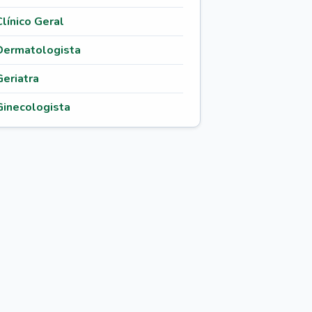
Clínico Geral
Dermatologista
Geriatra
Ginecologista