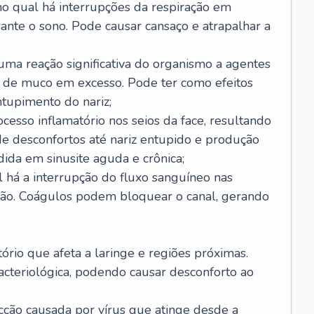
no qual há interrupções da respiração em
ante o sono. Pode causar cansaço e atrapalhar a
 uma reação significativa do organismo a agentes
 de muco em excesso. Pode ter como efeitos
ntupimento do nariz;
cesso inflamatório nos seios da face, resultando
 desconfortos até nariz entupido e produção
ida em sinusite aguda e crônica;
 há a interrupção do fluxo sanguíneo nas
mão. Coágulos podem bloquear o canal, gerando
tório que afeta a laringe e regiões próximas.
acteriológica, podendo causar desconforto ao
cção causada por vírus que atinge desde a