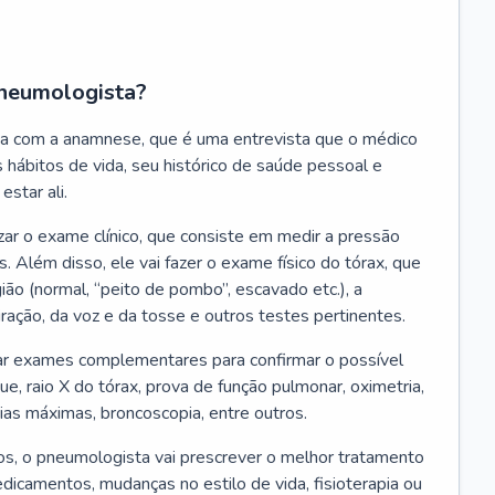
neumologista?
a com a anamnese, que é uma entrevista que o médico
 hábitos de vida, seu histórico de saúde pessoal e
estar ali.
zar o exame clínico, que consiste em medir a pressão
s. Além disso, ele vai fazer o exame físico do tórax, que
ião (normal, “peito de pombo”, escavado etc.), a
iração, da voz e da tosse e outros testes pertinentes.
tar exames complementares para confirmar o possível
e, raio X do tórax, prova de função pulmonar, oximetria,
ias máximas, broncoscopia, entre outros.
, o pneumologista vai prescrever o melhor tratamento
edicamentos, mudanças no estilo de vida, fisioterapia ou