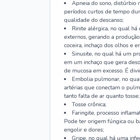
Apneia do sono, distúrbio 
períodos curtos de tempo dur
qualidade do descanso;
Rinite alérgica, no qual há
externos, gerando a produção
coceira, inchaço dos olhos e e
Sinusite, no qual há um pro
em um inchaço que gera desde
de mucosa em excesso. É divid
Embolia pulmonar, no qual
artérias que conectam o pul
tanto falta de ar quanto tosse;
Tosse crônica;
Faringite, processo inflama
Pode ter origem fúngica ou b
engolir e dores;
Gripe, no qual há uma infe