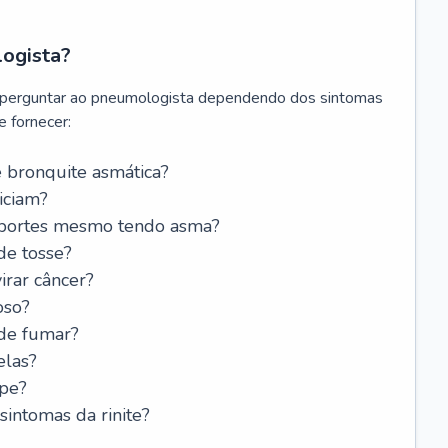
logista?
 perguntar ao pneumologista dependendo dos sintomas
 fornecer:
 bronquite asmática?
iciam?
esportes mesmo tendo asma?
de tosse?
rar câncer?
oso?
 de fumar?
elas?
ipe?
intomas da rinite?