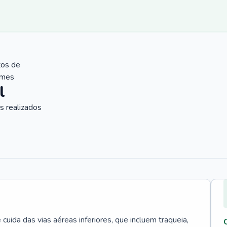
tos de
ames
l
 realizados
uida das vias aéreas inferiores, que incluem traqueia,