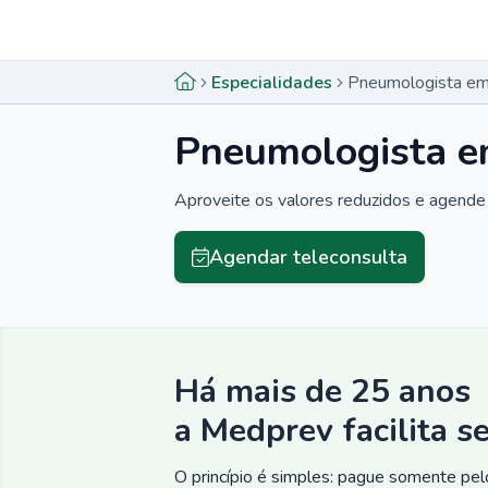
Menu lateral
Menu lateral
Especialidades
Pneumologista em 
Pneumologista em
Aproveite os valores reduzidos e agende 
Agendar teleconsulta
Há mais de 25 anos
a Medprev facilita s
O princípio é simples: pague somente pelo