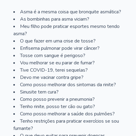
Asma é a mesma coisa que bronquite asmática?
As bombinhas para asma viciam?
Meu filho pode praticar esportes mesmo tendo
asma?
O que fazer em uma crise de tosse?
Enfisema pulmonar pode virar câncer?
Tosse com sangue é perigoso?
Vou melhorar se eu parar de fumar?
Tive COVID-19, terei sequelas?
Devo me vacinar contra gripe?
Como posso melhorar dos sintomas da rinite?
Sinusite tem cura?
Como posso prevenir a pneumonia?
Tenho rinite, posso ter cão ou gato?
Como posso melhorar a saúde dos pulmões?
Tenho restrições para praticar exercícios se sou
fumante?
O que devo evitar para prevenir doenças