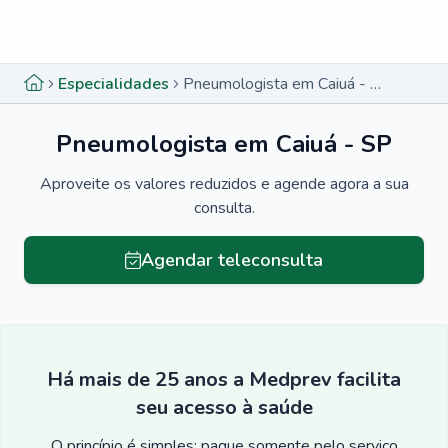
Menu lateral
Menu lateral
Especialidades
Pneumologista em Caiuá - SP
Pneumologista em Caiuá - SP
Aproveite os valores reduzidos e agende agora a sua
consulta.
Agendar teleconsulta
Há mais de 25 anos a Medprev facilita
seu acesso à saúde
O princípio é simples: pague somente pelo serviço