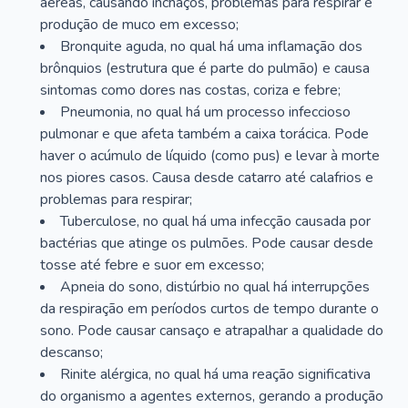
aéreas, causando inchaços, problemas para respirar e
produção de muco em excesso;
Bronquite aguda, no qual há uma inflamação dos
brônquios (estrutura que é parte do pulmão) e causa
sintomas como dores nas costas, coriza e febre;
Pneumonia, no qual há um processo infeccioso
pulmonar e que afeta também a caixa torácica. Pode
haver o acúmulo de líquido (como pus) e levar à morte
nos piores casos. Causa desde catarro até calafrios e
problemas para respirar;
Tuberculose, no qual há uma infecção causada por
bactérias que atinge os pulmões. Pode causar desde
tosse até febre e suor em excesso;
Apneia do sono, distúrbio no qual há interrupções
da respiração em períodos curtos de tempo durante o
sono. Pode causar cansaço e atrapalhar a qualidade do
descanso;
Rinite alérgica, no qual há uma reação significativa
do organismo a agentes externos, gerando a produção