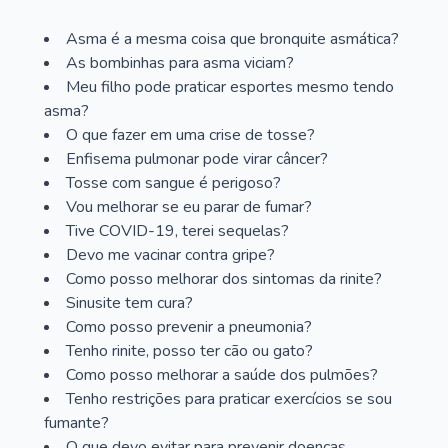
Asma é a mesma coisa que bronquite asmática?
As bombinhas para asma viciam?
Meu filho pode praticar esportes mesmo tendo
asma?
O que fazer em uma crise de tosse?
Enfisema pulmonar pode virar câncer?
Tosse com sangue é perigoso?
Vou melhorar se eu parar de fumar?
Tive COVID-19, terei sequelas?
Devo me vacinar contra gripe?
Como posso melhorar dos sintomas da rinite?
Sinusite tem cura?
Como posso prevenir a pneumonia?
Tenho rinite, posso ter cão ou gato?
Como posso melhorar a saúde dos pulmões?
Tenho restrições para praticar exercícios se sou
fumante?
O que devo evitar para prevenir doenças