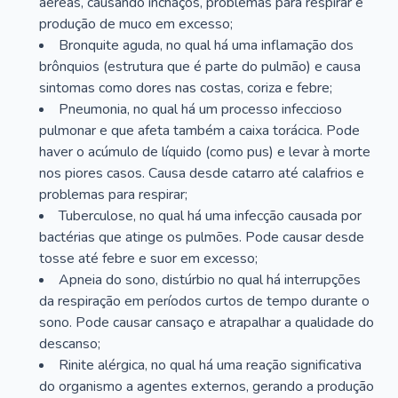
aéreas, causando inchaços, problemas para respirar e
produção de muco em excesso;
Bronquite aguda, no qual há uma inflamação dos
brônquios (estrutura que é parte do pulmão) e causa
sintomas como dores nas costas, coriza e febre;
Pneumonia, no qual há um processo infeccioso
pulmonar e que afeta também a caixa torácica. Pode
haver o acúmulo de líquido (como pus) e levar à morte
nos piores casos. Causa desde catarro até calafrios e
problemas para respirar;
Tuberculose, no qual há uma infecção causada por
bactérias que atinge os pulmões. Pode causar desde
tosse até febre e suor em excesso;
Apneia do sono, distúrbio no qual há interrupções
da respiração em períodos curtos de tempo durante o
sono. Pode causar cansaço e atrapalhar a qualidade do
descanso;
Rinite alérgica, no qual há uma reação significativa
do organismo a agentes externos, gerando a produção