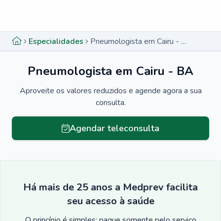
Menu lateral
Menu lateral
Especialidades
Pneumologista em Cairu - BA
Pneumologista em Cairu - BA
Aproveite os valores reduzidos e agende agora a sua
consulta.
Agendar teleconsulta
Há mais de 25 anos a Medprev facilita
seu acesso à saúde
O princípio é simples: pague somente pelo serviço