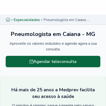
Menu lateral
Menu lateral
Especialidades
Pneumologista em Caiana - MG
Pneumologista em Caiana - MG
Aproveite os valores reduzidos e agende agora a sua
consulta.
Agendar teleconsulta
Há mais de 25 anos a Medprev facilita
seu acesso à saúde
O princípio é simples: pague somente pelo serviço