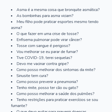
Asma é a mesma coisa que bronquite asmática?
As bombinhas para asma viciam?
Meu filho pode praticar esportes mesmo tendo
asma?
O que fazer em uma crise de tosse?
Enfisema pulmonar pode virar câncer?
Tosse com sangue é perigoso?
Vou melhorar se eu parar de fumar?
Tive COVID-19, terei sequelas?
Devo me vacinar contra gripe?
Como posso melhorar dos sintomas da rinite?
Sinusite tem cura?
Como posso prevenir a pneumonia?
Tenho rinite, posso ter cão ou gato?
Como posso melhorar a saúde dos pulmões?
Tenho restrições para praticar exercícios se sou
fumante?
O que devo evitar para prevenir doenças