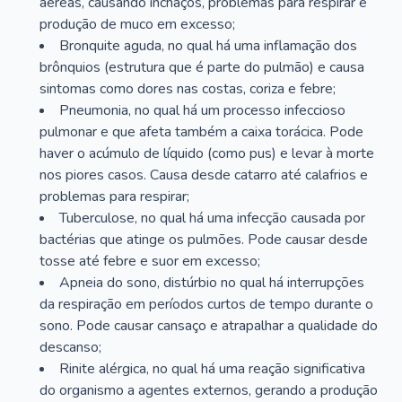
aéreas, causando inchaços, problemas para respirar e
produção de muco em excesso;
Bronquite aguda, no qual há uma inflamação dos
brônquios (estrutura que é parte do pulmão) e causa
sintomas como dores nas costas, coriza e febre;
Pneumonia, no qual há um processo infeccioso
pulmonar e que afeta também a caixa torácica. Pode
haver o acúmulo de líquido (como pus) e levar à morte
nos piores casos. Causa desde catarro até calafrios e
problemas para respirar;
Tuberculose, no qual há uma infecção causada por
bactérias que atinge os pulmões. Pode causar desde
tosse até febre e suor em excesso;
Apneia do sono, distúrbio no qual há interrupções
da respiração em períodos curtos de tempo durante o
sono. Pode causar cansaço e atrapalhar a qualidade do
descanso;
Rinite alérgica, no qual há uma reação significativa
do organismo a agentes externos, gerando a produção