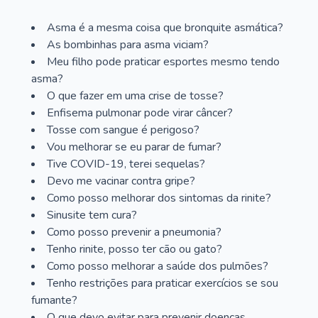
Asma é a mesma coisa que bronquite asmática?
As bombinhas para asma viciam?
Meu filho pode praticar esportes mesmo tendo
asma?
O que fazer em uma crise de tosse?
Enfisema pulmonar pode virar câncer?
Tosse com sangue é perigoso?
Vou melhorar se eu parar de fumar?
Tive COVID-19, terei sequelas?
Devo me vacinar contra gripe?
Como posso melhorar dos sintomas da rinite?
Sinusite tem cura?
Como posso prevenir a pneumonia?
Tenho rinite, posso ter cão ou gato?
Como posso melhorar a saúde dos pulmões?
Tenho restrições para praticar exercícios se sou
fumante?
O que devo evitar para prevenir doenças