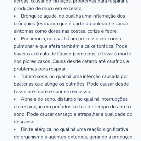
aéreas, causando inchaços, problemas para respirar e
produção de muco em excesso;
Bronquite aguda, no qual há uma inflamação dos
brônquios (estrutura que é parte do pulmão) e causa
sintomas como dores nas costas, coriza e febre;
Pneumonia, no qual há um processo infeccioso
pulmonar e que afeta também a caixa torácica. Pode
haver o acúmulo de líquido (como pus) e levar à morte
nos piores casos. Causa desde catarro até calafrios e
problemas para respirar;
Tuberculose, no qual há uma infecção causada por
bactérias que atinge os pulmões. Pode causar desde
tosse até febre e suor em excesso;
Apneia do sono, distúrbio no qual há interrupções
da respiração em períodos curtos de tempo durante o
sono. Pode causar cansaço e atrapalhar a qualidade do
descanso;
Rinite alérgica, no qual há uma reação significativa
do organismo a agentes externos, gerando a produção