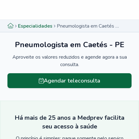
Menu lateral
Menu lateral
Especialidades
Pneumologista em Caetés - PE
Pneumologista em Caetés - PE
Aproveite os valores reduzidos e agende agora a sua
consulta.
Agendar teleconsulta
Há mais de 25 anos a Medprev facilita
seu acesso à saúde
O princípio é simples: pague somente pelo serviço