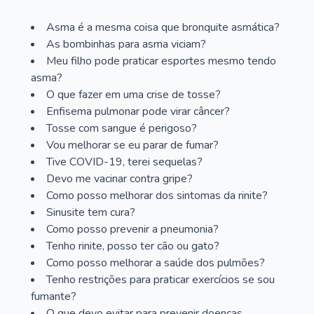
Asma é a mesma coisa que bronquite asmática?
As bombinhas para asma viciam?
Meu filho pode praticar esportes mesmo tendo
asma?
O que fazer em uma crise de tosse?
Enfisema pulmonar pode virar câncer?
Tosse com sangue é perigoso?
Vou melhorar se eu parar de fumar?
Tive COVID-19, terei sequelas?
Devo me vacinar contra gripe?
Como posso melhorar dos sintomas da rinite?
Sinusite tem cura?
Como posso prevenir a pneumonia?
Tenho rinite, posso ter cão ou gato?
Como posso melhorar a saúde dos pulmões?
Tenho restrições para praticar exercícios se sou
fumante?
O que devo evitar para prevenir doenças