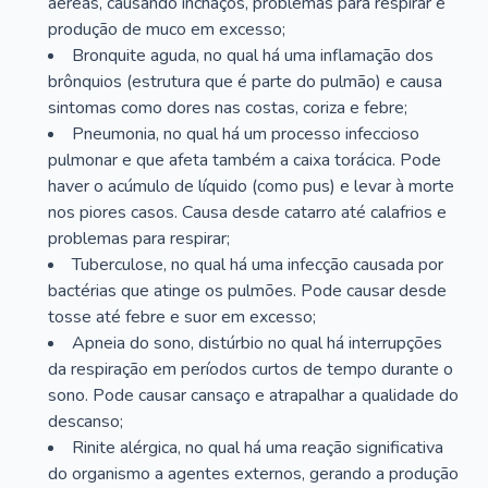
aéreas, causando inchaços, problemas para respirar e
produção de muco em excesso;
Bronquite aguda, no qual há uma inflamação dos
brônquios (estrutura que é parte do pulmão) e causa
sintomas como dores nas costas, coriza e febre;
Pneumonia, no qual há um processo infeccioso
pulmonar e que afeta também a caixa torácica. Pode
haver o acúmulo de líquido (como pus) e levar à morte
nos piores casos. Causa desde catarro até calafrios e
problemas para respirar;
Tuberculose, no qual há uma infecção causada por
bactérias que atinge os pulmões. Pode causar desde
tosse até febre e suor em excesso;
Apneia do sono, distúrbio no qual há interrupções
da respiração em períodos curtos de tempo durante o
sono. Pode causar cansaço e atrapalhar a qualidade do
descanso;
Rinite alérgica, no qual há uma reação significativa
do organismo a agentes externos, gerando a produção