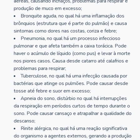
aéreas, causando inchaços, problemas para respirar e
produção de muco em excesso;
Bronquite aguda, no qual há uma inflamação dos
brônquios (estrutura que é parte do pulmão) e causa
sintomas como dores nas costas, coriza e febre;
Pneumonia, no qual há um processo infeccioso
pulmonar e que afeta também a caixa torácica. Pode
haver o acúmulo de líquido (como pus) e levar à morte
nos piores casos. Causa desde catarro até calafrios e
problemas para respirar;
Tuberculose, no qual há uma infecção causada por
bactérias que atinge os pulmões. Pode causar desde
tosse até febre e suor em excesso;
Apneia do sono, distúrbio no qual há interrupções
da respiração em períodos curtos de tempo durante o
sono. Pode causar cansaço e atrapalhar a qualidade do
descanso;
Rinite alérgica, no qual há uma reação significativa
do organismo a agentes externos, gerando a produção