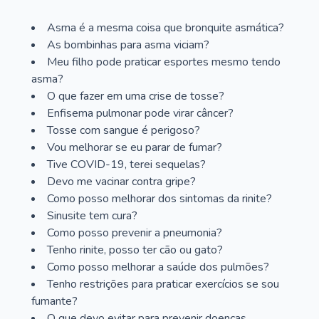
Asma é a mesma coisa que bronquite asmática?
As bombinhas para asma viciam?
Meu filho pode praticar esportes mesmo tendo
asma?
O que fazer em uma crise de tosse?
Enfisema pulmonar pode virar câncer?
Tosse com sangue é perigoso?
Vou melhorar se eu parar de fumar?
Tive COVID-19, terei sequelas?
Devo me vacinar contra gripe?
Como posso melhorar dos sintomas da rinite?
Sinusite tem cura?
Como posso prevenir a pneumonia?
Tenho rinite, posso ter cão ou gato?
Como posso melhorar a saúde dos pulmões?
Tenho restrições para praticar exercícios se sou
fumante?
O que devo evitar para prevenir doenças