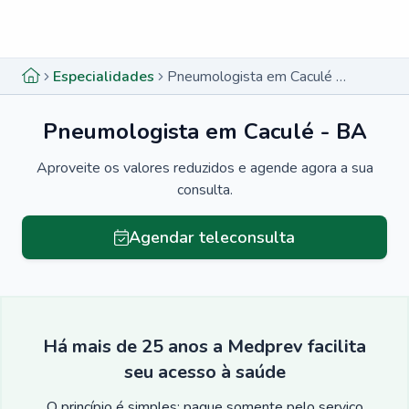
Menu lateral
Menu lateral
Especialidades
Pneumologista em Caculé - BA
Pneumologista em Caculé - BA
Aproveite os valores reduzidos e agende agora a sua
consulta.
Agendar teleconsulta
Há mais de 25 anos a Medprev facilita
seu acesso à saúde
O princípio é simples: pague somente pelo serviço