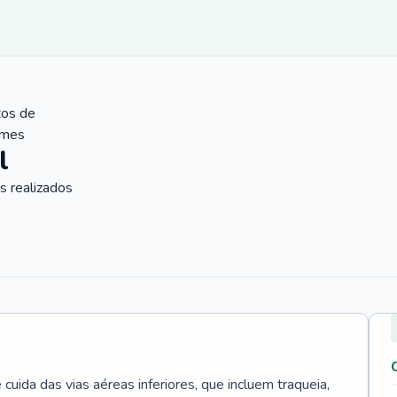
tos de
ames
l
 realizados
uida das vias aéreas inferiores, que incluem traqueia,