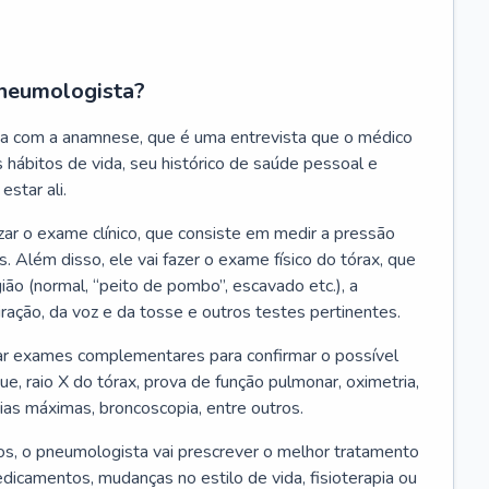
neumologista?
a com a anamnese, que é uma entrevista que o médico
 hábitos de vida, seu histórico de saúde pessoal e
estar ali.
zar o exame clínico, que consiste em medir a pressão
s. Além disso, ele vai fazer o exame físico do tórax, que
ião (normal, “peito de pombo”, escavado etc.), a
iração, da voz e da tosse e outros testes pertinentes.
tar exames complementares para confirmar o possível
e, raio X do tórax, prova de função pulmonar, oximetria,
ias máximas, broncoscopia, entre outros.
, o pneumologista vai prescrever o melhor tratamento
edicamentos, mudanças no estilo de vida, fisioterapia ou