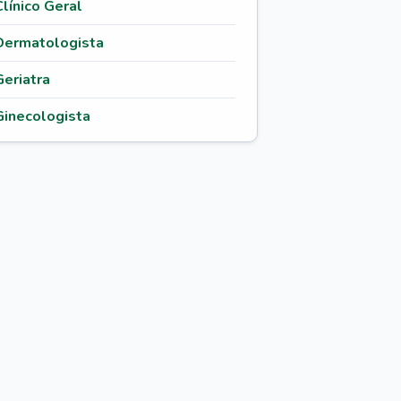
Clínico Geral
Dermatologista
Geriatra
Ginecologista