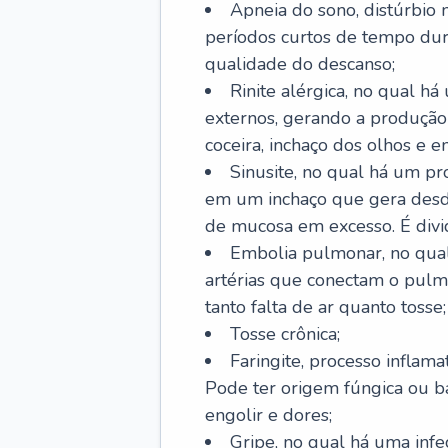
Apneia do sono, distúrbio 
períodos curtos de tempo dur
qualidade do descanso;
Rinite alérgica, no qual há
externos, gerando a produção
coceira, inchaço dos olhos e e
Sinusite, no qual há um pro
em um inchaço que gera desde
de mucosa em excesso. É divid
Embolia pulmonar, no qual
artérias que conectam o pul
tanto falta de ar quanto tosse;
Tosse crônica;
Faringite, processo inflama
Pode ter origem fúngica ou b
engolir e dores;
Gripe, no qual há uma infe