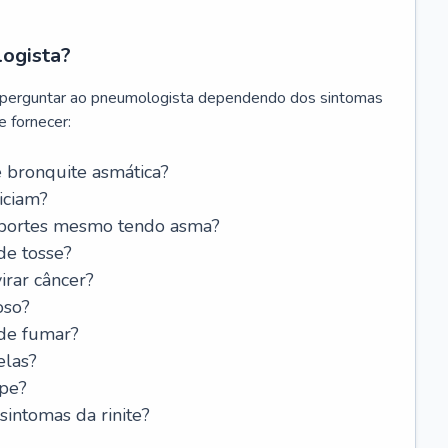
logista?
 perguntar ao pneumologista dependendo dos sintomas
 fornecer:
 bronquite asmática?
iciam?
esportes mesmo tendo asma?
de tosse?
rar câncer?
oso?
 de fumar?
elas?
ipe?
intomas da rinite?