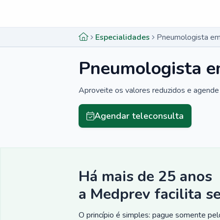
Menu lateral
Menu lateral
Especialidades
Pneumologista em
Pneumologista e
Aproveite os valores reduzidos e agende 
Agendar teleconsulta
Há mais de 25 anos
a Medprev facilita s
O princípio é simples: pague somente pelo