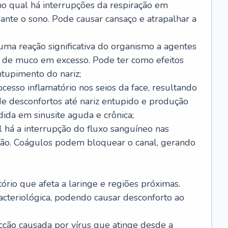
no qual há interrupções da respiração em
ante o sono. Pode causar cansaço e atrapalhar a
 uma reação significativa do organismo a agentes
 de muco em excesso. Pode ter como efeitos
ntupimento do nariz;
cesso inflamatório nos seios da face, resultando
 desconfortos até nariz entupido e produção
ida em sinusite aguda e crônica;
 há a interrupção do fluxo sanguíneo nas
mão. Coágulos podem bloquear o canal, gerando
tório que afeta a laringe e regiões próximas.
acteriológica, podendo causar desconforto ao
cção causada por vírus que atinge desde a