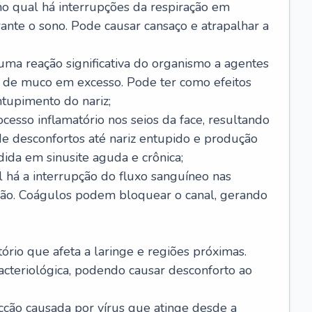
no qual há interrupções da respiração em
ante o sono. Pode causar cansaço e atrapalhar a
 uma reação significativa do organismo a agentes
 de muco em excesso. Pode ter como efeitos
ntupimento do nariz;
cesso inflamatório nos seios da face, resultando
 desconfortos até nariz entupido e produção
ida em sinusite aguda e crônica;
 há a interrupção do fluxo sanguíneo nas
mão. Coágulos podem bloquear o canal, gerando
tório que afeta a laringe e regiões próximas.
acteriológica, podendo causar desconforto ao
cção causada por vírus que atinge desde a