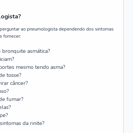
logista?
 perguntar ao pneumologista dependendo dos sintomas
 fornecer:
 bronquite asmática?
iciam?
esportes mesmo tendo asma?
de tosse?
rar câncer?
oso?
 de fumar?
elas?
ipe?
intomas da rinite?