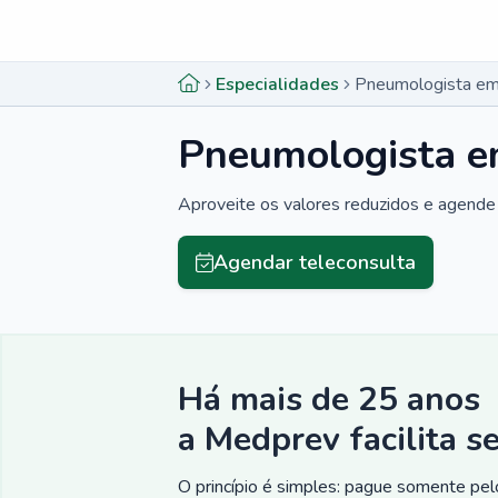
Menu lateral
Menu lateral
Especialidades
Pneumologista em
Pneumologista e
Aproveite os valores reduzidos e agende 
Agendar teleconsulta
Há mais de 25 anos
a Medprev facilita s
O princípio é simples: pague somente pelo