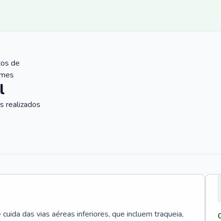
tos de
ames
l
 realizados
uida das vias aéreas inferiores, que incluem traqueia,