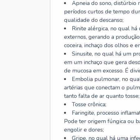
Apneia do sono, distúrbio 
períodos curtos de tempo dur
qualidade do descanso;
Rinite alérgica, no qual há
externos, gerando a produção
coceira, inchaço dos olhos e e
Sinusite, no qual há um pro
em um inchaço que gera desde
de mucosa em excesso. É divid
Embolia pulmonar, no qual
artérias que conectam o pul
tanto falta de ar quanto tosse;
Tosse crônica;
Faringite, processo inflama
Pode ter origem fúngica ou b
engolir e dores;
Gripe, no qual há uma infe