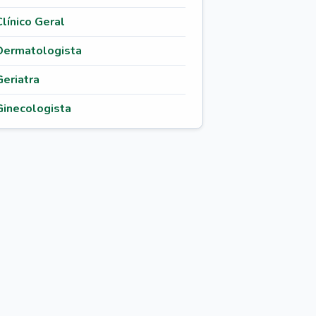
Clínico Geral
Dermatologista
Geriatra
Ginecologista