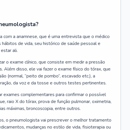
neumologista?
a com a anamnese, que é uma entrevista que o médico
 hábitos de vida, seu histórico de saúde pessoal e
estar ali.
zar o exame clínico, que consiste em medir a pressão
s. Além disso, ele vai fazer o exame físico do tórax, que
ião (normal, “peito de pombo”, escavado etc.), a
iração, da voz e da tosse e outros testes pertinentes.
tar exames complementares para confirmar o possível
e, raio X do tórax, prova de função pulmonar, oximetria,
ias máximas, broncoscopia, entre outros.
, o pneumologista vai prescrever o melhor tratamento
edicamentos, mudanças no estilo de vida, fisioterapia ou