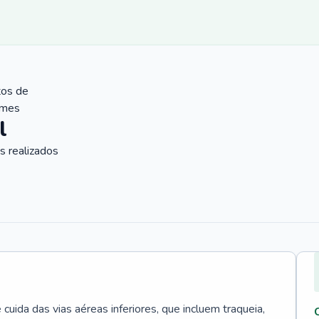
tos de
ames
l
 realizados
uida das vias aéreas inferiores, que incluem traqueia,