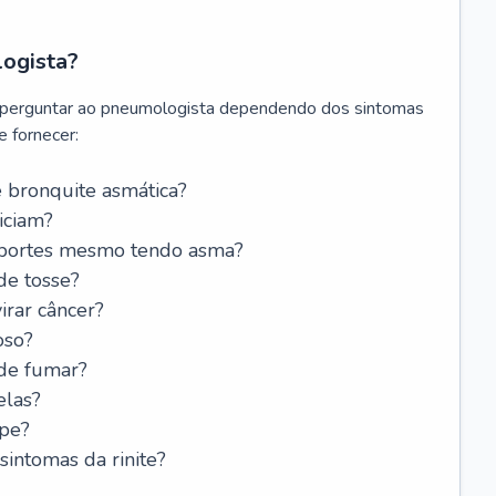
logista?
 perguntar ao pneumologista dependendo dos sintomas
 fornecer:
 bronquite asmática?
iciam?
esportes mesmo tendo asma?
de tosse?
rar câncer?
oso?
 de fumar?
elas?
ipe?
intomas da rinite?