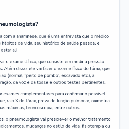
neumologista?
a com a anamnese, que é uma entrevista que o médico
 hábitos de vida, seu histórico de saúde pessoal e
estar ali.
zar o exame clínico, que consiste em medir a pressão
s. Além disso, ele vai fazer o exame físico do tórax, que
ião (normal, “peito de pombo”, escavado etc.), a
iração, da voz e da tosse e outros testes pertinentes.
tar exames complementares para confirmar o possível
e, raio X do tórax, prova de função pulmonar, oximetria,
ias máximas, broncoscopia, entre outros.
, o pneumologista vai prescrever o melhor tratamento
edicamentos, mudanças no estilo de vida, fisioterapia ou