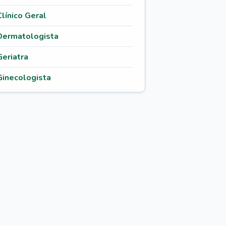
Clínico Geral
Dermatologista
Geriatra
Ginecologista