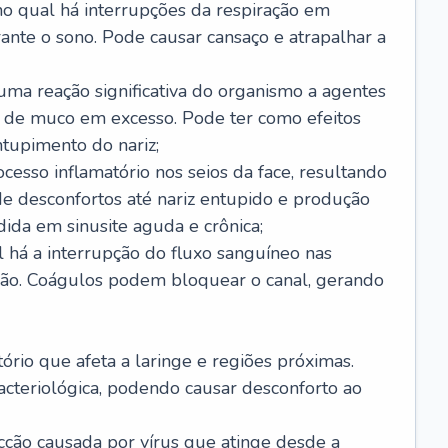
no qual há interrupções da respiração em
ante o sono. Pode causar cansaço e atrapalhar a
 uma reação significativa do organismo a agentes
 de muco em excesso. Pode ter como efeitos
ntupimento do nariz;
cesso inflamatório nos seios da face, resultando
 desconfortos até nariz entupido e produção
ida em sinusite aguda e crônica;
 há a interrupção do fluxo sanguíneo nas
mão. Coágulos podem bloquear o canal, gerando
tório que afeta a laringe e regiões próximas.
acteriológica, podendo causar desconforto ao
cção causada por vírus que atinge desde a