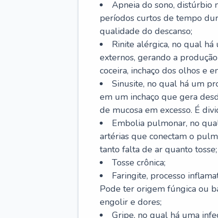
Apneia do sono, distúrbio 
períodos curtos de tempo dur
qualidade do descanso;
Rinite alérgica, no qual há
externos, gerando a produção
coceira, inchaço dos olhos e e
Sinusite, no qual há um pro
em um inchaço que gera desde
de mucosa em excesso. É divid
Embolia pulmonar, no qual
artérias que conectam o pul
tanto falta de ar quanto tosse;
Tosse crônica;
Faringite, processo inflama
Pode ter origem fúngica ou b
engolir e dores;
Gripe, no qual há uma infe