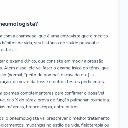
neumologista?
a com a anamnese, que é uma entrevista que o médico
 hábitos de vida, seu histórico de saúde pessoal e
estar ali.
zar o exame clínico, que consiste em medir a pressão
s. Além disso, ele vai fazer o exame físico do tórax, que
ião (normal, “peito de pombo”, escavado etc.), a
iração, da voz e da tosse e outros testes pertinentes.
tar exames complementares para confirmar o possível
e, raio X do tórax, prova de função pulmonar, oximetria,
ias máximas, broncoscopia, entre outros.
, o pneumologista vai prescrever o melhor tratamento
edicamentos, mudanças no estilo de vida, fisioterapia ou