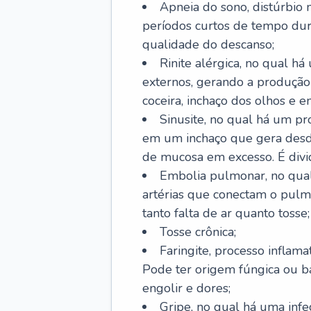
Apneia do sono, distúrbio 
períodos curtos de tempo dur
qualidade do descanso;
Rinite alérgica, no qual há
externos, gerando a produção
coceira, inchaço dos olhos e e
Sinusite, no qual há um pro
em um inchaço que gera desde
de mucosa em excesso. É divid
Embolia pulmonar, no qual
artérias que conectam o pul
tanto falta de ar quanto tosse;
Tosse crônica;
Faringite, processo inflama
Pode ter origem fúngica ou b
engolir e dores;
Gripe, no qual há uma infe