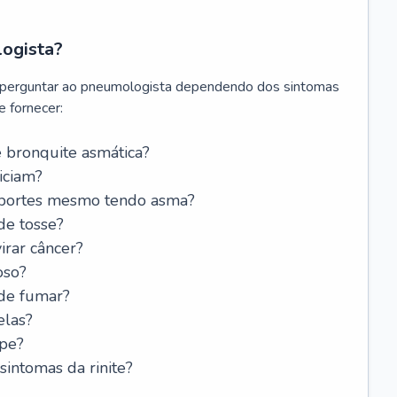
logista?
 perguntar ao pneumologista dependendo dos sintomas
 fornecer:
 bronquite asmática?
iciam?
esportes mesmo tendo asma?
de tosse?
rar câncer?
oso?
 de fumar?
elas?
ipe?
intomas da rinite?