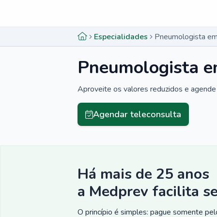
Menu lateral
Menu lateral
Especialidades
Pneumologista em 
Pneumologista em
Aproveite os valores reduzidos e agende 
Agendar teleconsulta
Há mais de 25 anos
a Medprev facilita s
O princípio é simples: pague somente pelo