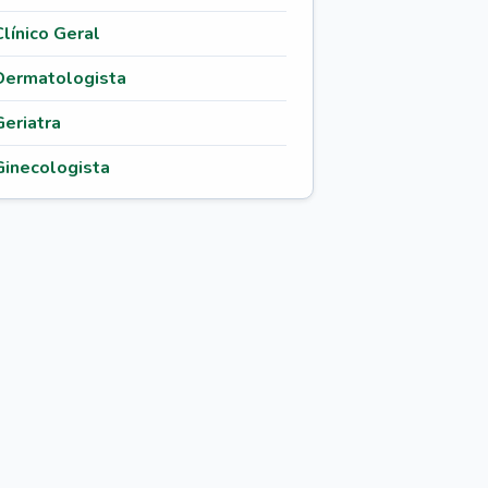
Clínico Geral
Dermatologista
Geriatra
Ginecologista