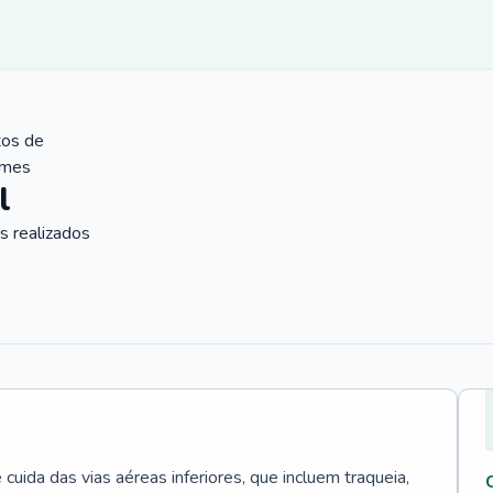
tos de
ames
l
 realizados
uida das vias aéreas inferiores, que incluem traqueia,