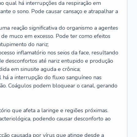
no qual há interrupções da respiração em
ante o sono. Pode causar cansaço e atrapalhar a
 uma reação significativa do organismo a agentes
 de muco em excesso. Pode ter como efeitos
ntupimento do nariz;
cesso inflamatório nos seios da face, resultando
 desconfortos até nariz entupido e produção
ida em sinusite aguda e crônica;
 há a interrupção do fluxo sanguíneo nas
mão. Coágulos podem bloquear o canal, gerando
tório que afeta a laringe e regiões próximas.
acteriológica, podendo causar desconforto ao
cção causada por vírus que atinge desde a