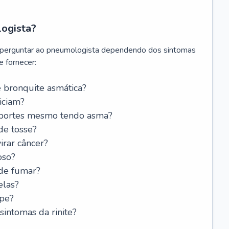
logista?
 perguntar ao pneumologista dependendo dos sintomas
 fornecer:
 bronquite asmática?
iciam?
esportes mesmo tendo asma?
de tosse?
rar câncer?
oso?
 de fumar?
elas?
ipe?
intomas da rinite?