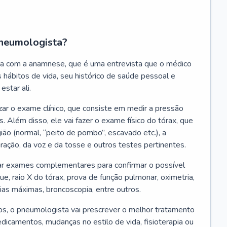
neumologista?
a com a anamnese, que é uma entrevista que o médico
 hábitos de vida, seu histórico de saúde pessoal e
estar ali.
zar o exame clínico, que consiste em medir a pressão
s. Além disso, ele vai fazer o exame físico do tórax, que
ião (normal, “peito de pombo”, escavado etc.), a
iração, da voz e da tosse e outros testes pertinentes.
tar exames complementares para confirmar o possível
e, raio X do tórax, prova de função pulmonar, oximetria,
ias máximas, broncoscopia, entre outros.
, o pneumologista vai prescrever o melhor tratamento
edicamentos, mudanças no estilo de vida, fisioterapia ou