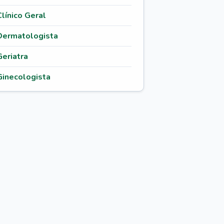
Clínico Geral
Dermatologista
Geriatra
Ginecologista