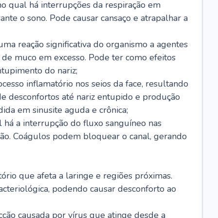
no qual há interrupções da respiração em
ante o sono. Pode causar cansaço e atrapalhar a
 uma reação significativa do organismo a agentes
 de muco em excesso. Pode ter como efeitos
ntupimento do nariz;
cesso inflamatório nos seios da face, resultando
 desconfortos até nariz entupido e produção
ida em sinusite aguda e crônica;
 há a interrupção do fluxo sanguíneo nas
mão. Coágulos podem bloquear o canal, gerando
tório que afeta a laringe e regiões próximas.
acteriológica, podendo causar desconforto ao
cção causada por vírus que atinge desde a