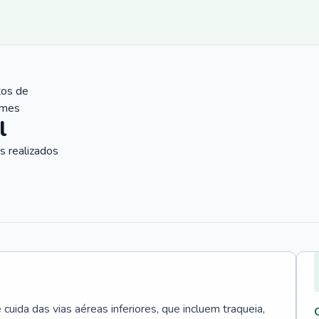
tos de
ames
l
 realizados
uida das vias aéreas inferiores, que incluem traqueia,