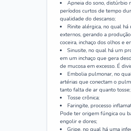
Apneia do sono, distúrbio 
períodos curtos de tempo dur
qualidade do descanso;
Rinite alérgica, no qual há
externos, gerando a produção
coceira, inchaço dos olhos e e
Sinusite, no qual há um pro
em um inchaço que gera desde
de mucosa em excesso. É divid
Embolia pulmonar, no qual
artérias que conectam o pul
tanto falta de ar quanto tosse;
Tosse crônica;
Faringite, processo inflama
Pode ter origem fúngica ou b
engolir e dores;
Gripe, no qual há uma infe