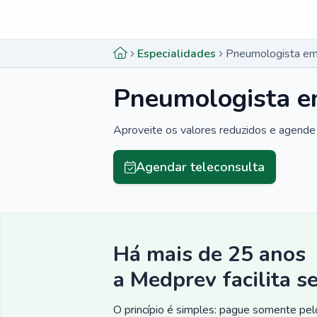
Menu lateral
Menu lateral
Especialidades
Pneumologista em
Pneumologista e
Aproveite os valores reduzidos e agende 
Agendar teleconsulta
Há mais de 25 anos
a Medprev facilita s
O princípio é simples: pague somente pelo