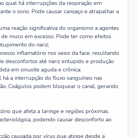
no qual há interrupções da respiração em
ante o sono. Pode causar cansaço e atrapalhar a
 uma reação significativa do organismo a agentes
 de muco em excesso. Pode ter como efeitos
ntupimento do nariz;
cesso inflamatório nos seios da face, resultando
 desconfortos até nariz entupido e produção
ida em sinusite aguda e crônica;
 há a interrupção do fluxo sanguíneo nas
mão. Coágulos podem bloquear o canal, gerando
tório que afeta a laringe e regiões próximas.
acteriológica, podendo causar desconforto ao
cção causada por vírus que atinge desde a