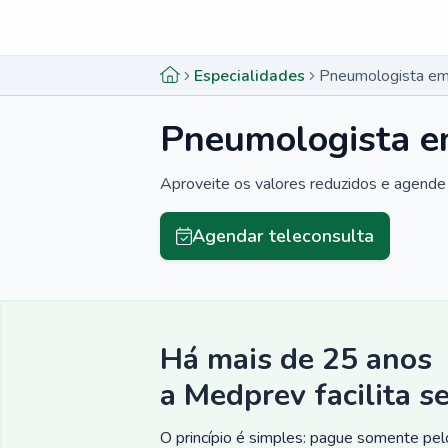
Menu lateral
Menu lateral
Especialidades
Pneumologista em
Pneumologista e
Aproveite os valores reduzidos e agende 
Agendar teleconsulta
Há mais de 25 anos
a Medprev facilita s
O princípio é simples: pague somente pelo