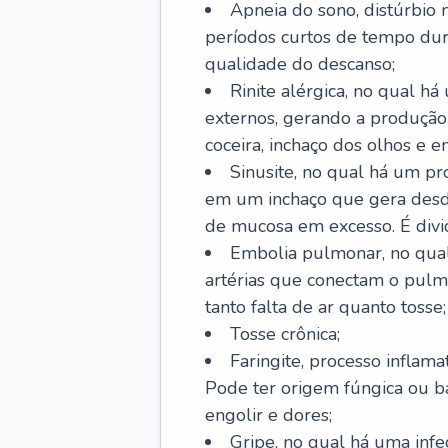
Apneia do sono, distúrbio 
períodos curtos de tempo dur
qualidade do descanso;
Rinite alérgica, no qual há
externos, gerando a produção
coceira, inchaço dos olhos e e
Sinusite, no qual há um pro
em um inchaço que gera desde
de mucosa em excesso. É divid
Embolia pulmonar, no qual
artérias que conectam o pul
tanto falta de ar quanto tosse;
Tosse crônica;
Faringite, processo inflama
Pode ter origem fúngica ou b
engolir e dores;
Gripe, no qual há uma infe