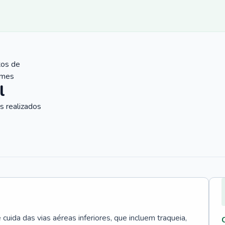
tos de
ames
l
 realizados
uida das vias aéreas inferiores, que incluem traqueia,