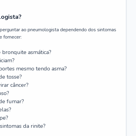
logista?
 perguntar ao pneumologista dependendo dos sintomas
 fornecer:
 bronquite asmática?
iciam?
esportes mesmo tendo asma?
de tosse?
rar câncer?
oso?
 de fumar?
elas?
ipe?
intomas da rinite?