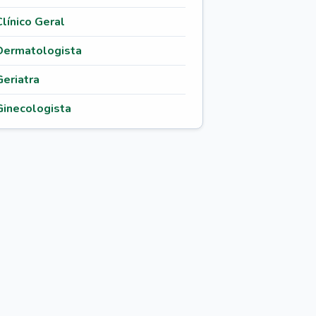
Clínico Geral
Dermatologista
Geriatra
Ginecologista