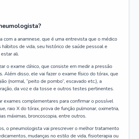
neumologista?
a com a anamnese, que é uma entrevista que o médico
 hábitos de vida, seu histórico de saúde pessoal e
estar ali.
zar o exame clínico, que consiste em medir a pressão
s. Além disso, ele vai fazer o exame físico do tórax, que
ião (normal, “peito de pombo”, escavado etc.), a
iração, da voz e da tosse e outros testes pertinentes.
tar exames complementares para confirmar o possível
e, raio X do tórax, prova de função pulmonar, oximetria,
ias máximas, broncoscopia, entre outros.
, o pneumologista vai prescrever o melhor tratamento
edicamentos, mudanças no estilo de vida, fisioterapia ou