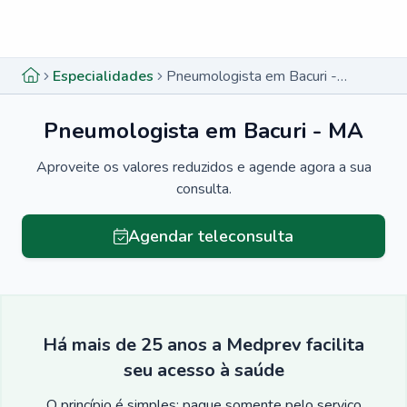
Menu lateral
Menu lateral
Especialidades
Pneumologista em Bacuri - MA
Pneumologista em Bacuri - MA
Aproveite os valores reduzidos e agende agora a sua
consulta.
Agendar teleconsulta
Há mais de 25 anos a Medprev facilita
seu acesso à saúde
O princípio é simples: pague somente pelo serviço