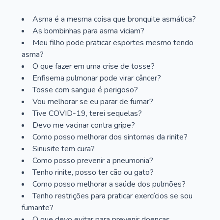
Asma é a mesma coisa que bronquite asmática?
As bombinhas para asma viciam?
Meu filho pode praticar esportes mesmo tendo
asma?
O que fazer em uma crise de tosse?
Enfisema pulmonar pode virar câncer?
Tosse com sangue é perigoso?
Vou melhorar se eu parar de fumar?
Tive COVID-19, terei sequelas?
Devo me vacinar contra gripe?
Como posso melhorar dos sintomas da rinite?
Sinusite tem cura?
Como posso prevenir a pneumonia?
Tenho rinite, posso ter cão ou gato?
Como posso melhorar a saúde dos pulmões?
Tenho restrições para praticar exercícios se sou
fumante?
O que devo evitar para prevenir doenças