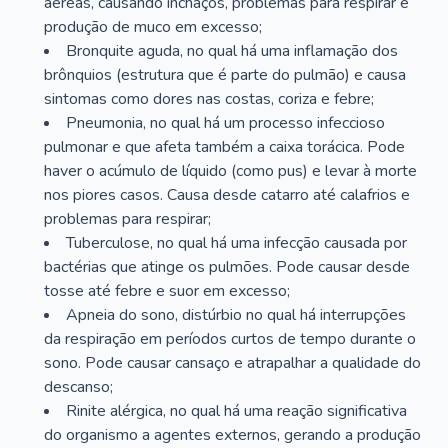
aéreas, causando inchaços, problemas para respirar e
produção de muco em excesso;
Bronquite aguda, no qual há uma inflamação dos
brônquios (estrutura que é parte do pulmão) e causa
sintomas como dores nas costas, coriza e febre;
Pneumonia, no qual há um processo infeccioso
pulmonar e que afeta também a caixa torácica. Pode
haver o acúmulo de líquido (como pus) e levar à morte
nos piores casos. Causa desde catarro até calafrios e
problemas para respirar;
Tuberculose, no qual há uma infecção causada por
bactérias que atinge os pulmões. Pode causar desde
tosse até febre e suor em excesso;
Apneia do sono, distúrbio no qual há interrupções
da respiração em períodos curtos de tempo durante o
sono. Pode causar cansaço e atrapalhar a qualidade do
descanso;
Rinite alérgica, no qual há uma reação significativa
do organismo a agentes externos, gerando a produção