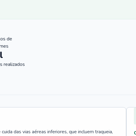
tos de
ames
l
 realizados
uida das vias aéreas inferiores, que incluem traqueia,