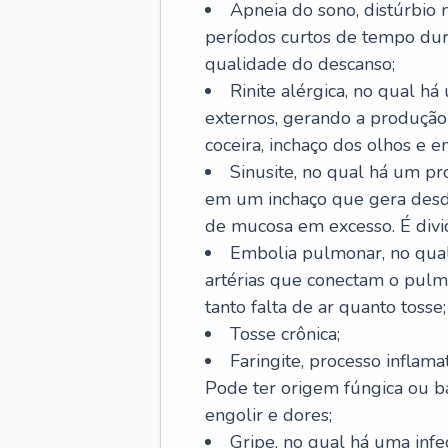
Apneia do sono, distúrbio 
períodos curtos de tempo dur
qualidade do descanso;
Rinite alérgica, no qual há
externos, gerando a produção
coceira, inchaço dos olhos e e
Sinusite, no qual há um pro
em um inchaço que gera desde
de mucosa em excesso. É divid
Embolia pulmonar, no qual
artérias que conectam o pul
tanto falta de ar quanto tosse;
Tosse crônica;
Faringite, processo inflama
Pode ter origem fúngica ou b
engolir e dores;
Gripe, no qual há uma infe