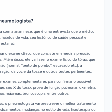
neumologista?
a com a anamnese, que é uma entrevista que o médico
 hábitos de vida, seu histórico de saúde pessoal e
estar ali.
zar o exame clínico, que consiste em medir a pressão
s. Além disso, ele vai fazer o exame físico do tórax, que
ião (normal, “peito de pombo”, escavado etc.), a
iração, da voz e da tosse e outros testes pertinentes.
tar exames complementares para confirmar o possível
e, raio X do tórax, prova de função pulmonar, oximetria,
ias máximas, broncoscopia, entre outros.
, o pneumologista vai prescrever o melhor tratamento
edicamentos, mudanças no estilo de vida, fisioterapia ou