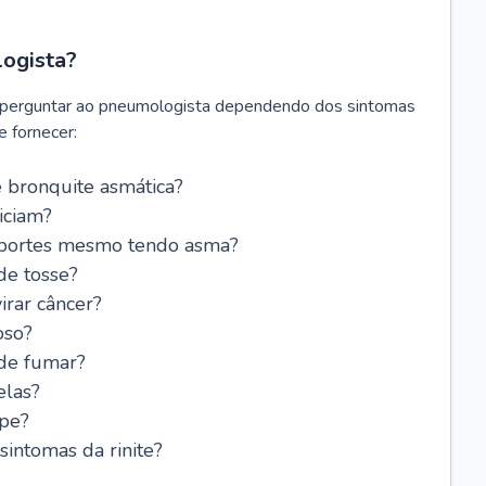
logista?
 perguntar ao pneumologista dependendo dos sintomas
 fornecer:
 bronquite asmática?
iciam?
esportes mesmo tendo asma?
de tosse?
rar câncer?
oso?
 de fumar?
elas?
ipe?
intomas da rinite?