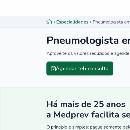
Menu lateral
Menu lateral
Especialidades
Pneumologista em
Pneumologista e
Aproveite os valores reduzidos e agende 
Agendar teleconsulta
Há mais de 25 anos
a Medprev facilita s
O princípio é simples: pague somente pelo