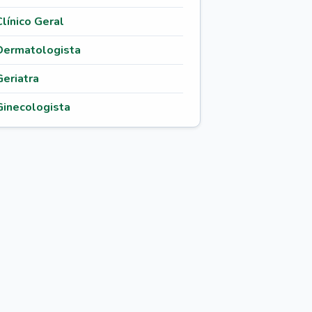
Clínico Geral
Dermatologista
Geriatra
Ginecologista