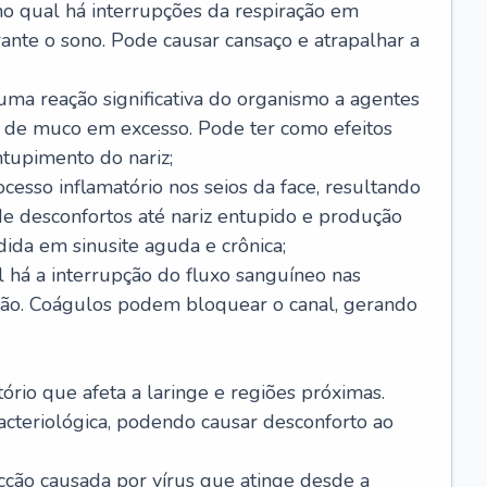
no qual há interrupções da respiração em
ante o sono. Pode causar cansaço e atrapalhar a
 uma reação significativa do organismo a agentes
 de muco em excesso. Pode ter como efeitos
ntupimento do nariz;
cesso inflamatório nos seios da face, resultando
 desconfortos até nariz entupido e produção
ida em sinusite aguda e crônica;
 há a interrupção do fluxo sanguíneo nas
mão. Coágulos podem bloquear o canal, gerando
tório que afeta a laringe e regiões próximas.
acteriológica, podendo causar desconforto ao
cção causada por vírus que atinge desde a