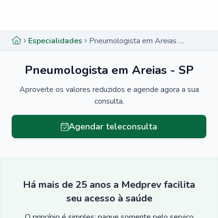
Menu lateral
Menu lateral
Especialidades
Pneumologista em Areias - SP
Pneumologista em Areias - SP
Aproveite os valores reduzidos e agende agora a sua
consulta.
Agendar teleconsulta
Há mais de 25 anos a Medprev facilita
seu acesso à saúde
O princípio é simples: pague somente pelo serviço