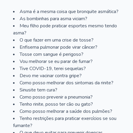
Asma é a mesma coisa que bronquite asmática?
As bombinhas para asma viciam?
Meu filho pode praticar esportes mesmo tendo
asma?
O que fazer em uma crise de tosse?
Enfisema pulmonar pode virar câncer?
Tosse com sangue é perigoso?
Vou melhorar se eu parar de fumar?
Tive COVID-19, terei sequelas?
Devo me vacinar contra gripe?
Como posso melhorar dos sintomas da rinite?
Sinusite tem cura?
Como posso prevenir a pneumonia?
Tenho rinite, posso ter cão ou gato?
Como posso melhorar a saúde dos pulmões?
Tenho restrições para praticar exercícios se sou
fumante?
O que devo evitar para prevenir doenças