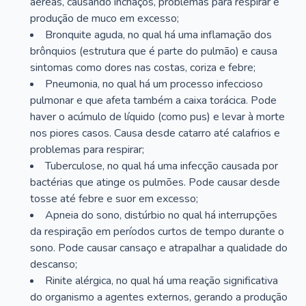
aéreas, causando inchaços, problemas para respirar e
produção de muco em excesso;
Bronquite aguda, no qual há uma inflamação dos
brônquios (estrutura que é parte do pulmão) e causa
sintomas como dores nas costas, coriza e febre;
Pneumonia, no qual há um processo infeccioso
pulmonar e que afeta também a caixa torácica. Pode
haver o acúmulo de líquido (como pus) e levar à morte
nos piores casos. Causa desde catarro até calafrios e
problemas para respirar;
Tuberculose, no qual há uma infecção causada por
bactérias que atinge os pulmões. Pode causar desde
tosse até febre e suor em excesso;
Apneia do sono, distúrbio no qual há interrupções
da respiração em períodos curtos de tempo durante o
sono. Pode causar cansaço e atrapalhar a qualidade do
descanso;
Rinite alérgica, no qual há uma reação significativa
do organismo a agentes externos, gerando a produção