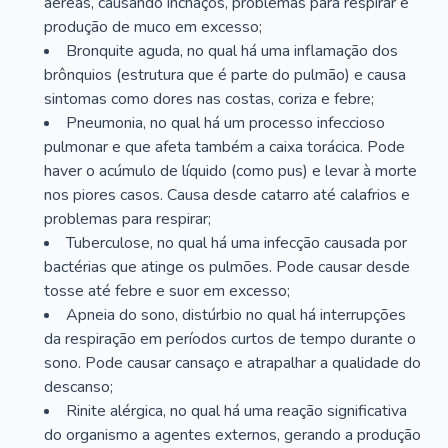
aéreas, causando inchaços, problemas para respirar e
produção de muco em excesso;
Bronquite aguda, no qual há uma inflamação dos
brônquios (estrutura que é parte do pulmão) e causa
sintomas como dores nas costas, coriza e febre;
Pneumonia, no qual há um processo infeccioso
pulmonar e que afeta também a caixa torácica. Pode
haver o acúmulo de líquido (como pus) e levar à morte
nos piores casos. Causa desde catarro até calafrios e
problemas para respirar;
Tuberculose, no qual há uma infecção causada por
bactérias que atinge os pulmões. Pode causar desde
tosse até febre e suor em excesso;
Apneia do sono, distúrbio no qual há interrupções
da respiração em períodos curtos de tempo durante o
sono. Pode causar cansaço e atrapalhar a qualidade do
descanso;
Rinite alérgica, no qual há uma reação significativa
do organismo a agentes externos, gerando a produção