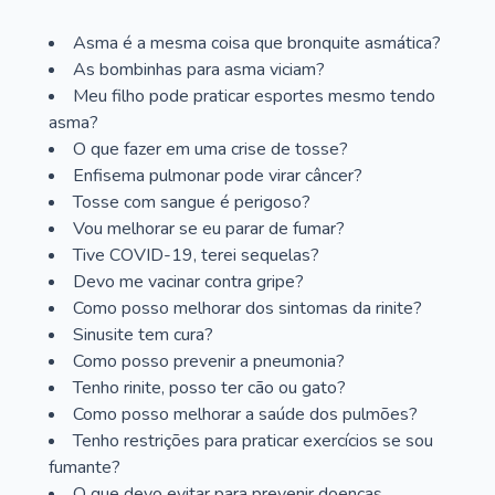
Asma é a mesma coisa que bronquite asmática?
As bombinhas para asma viciam?
Meu filho pode praticar esportes mesmo tendo
asma?
O que fazer em uma crise de tosse?
Enfisema pulmonar pode virar câncer?
Tosse com sangue é perigoso?
Vou melhorar se eu parar de fumar?
Tive COVID-19, terei sequelas?
Devo me vacinar contra gripe?
Como posso melhorar dos sintomas da rinite?
Sinusite tem cura?
Como posso prevenir a pneumonia?
Tenho rinite, posso ter cão ou gato?
Como posso melhorar a saúde dos pulmões?
Tenho restrições para praticar exercícios se sou
fumante?
O que devo evitar para prevenir doenças