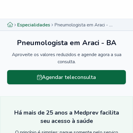
Menu lateral
Menu lateral
Especialidades
Pneumologista em Araci - BA
Pneumologista em Araci - BA
Aproveite os valores reduzidos e agende agora a sua
consulta.
Agendar teleconsulta
Há mais de 25 anos a Medprev facilita
seu acesso à saúde
O princípio é simples: pague somente pelo serviço