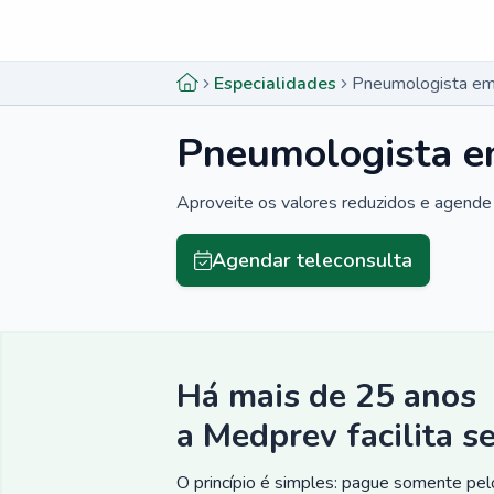
Menu lateral
Menu lateral
Especialidades
Pneumologista em
Pneumologista e
Aproveite os valores reduzidos e agende 
Agendar teleconsulta
Há mais de 25 anos
a Medprev facilita s
O princípio é simples: pague somente pelo