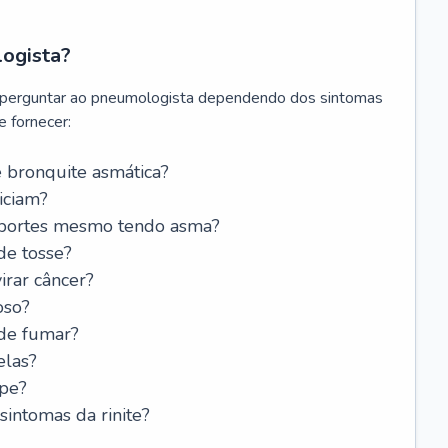
logista?
 perguntar ao pneumologista dependendo dos sintomas
 fornecer:
 bronquite asmática?
iciam?
esportes mesmo tendo asma?
de tosse?
rar câncer?
oso?
 de fumar?
elas?
ipe?
intomas da rinite?