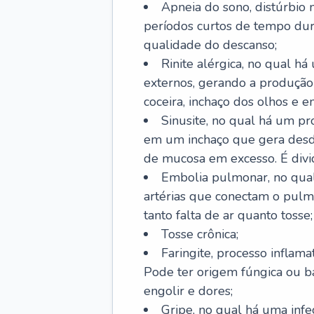
Apneia do sono, distúrbio 
períodos curtos de tempo dur
qualidade do descanso;
Rinite alérgica, no qual há
externos, gerando a produção
coceira, inchaço dos olhos e e
Sinusite, no qual há um pro
em um inchaço que gera desde
de mucosa em excesso. É divid
Embolia pulmonar, no qual
artérias que conectam o pul
tanto falta de ar quanto tosse;
Tosse crônica;
Faringite, processo inflama
Pode ter origem fúngica ou b
engolir e dores;
Gripe, no qual há uma infe