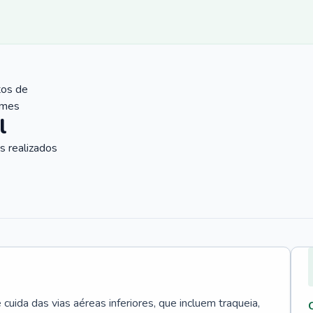
tos de
ames
l
 realizados
uida das vias aéreas inferiores, que incluem traqueia,