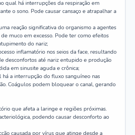
no qual há interrupções da respiração em
ante o sono. Pode causar cansaço e atrapalhar a
 uma reação significativa do organismo a agentes
 de muco em excesso. Pode ter como efeitos
ntupimento do nariz;
cesso inflamatório nos seios da face, resultando
 desconfortos até nariz entupido e produção
ida em sinusite aguda e crônica;
 há a interrupção do fluxo sanguíneo nas
mão. Coágulos podem bloquear o canal, gerando
tório que afeta a laringe e regiões próximas.
acteriológica, podendo causar desconforto ao
cção causada por vírus que atinge desde a