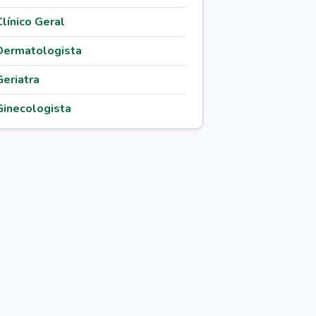
Clínico Geral
Dermatologista
Geriatra
Ginecologista