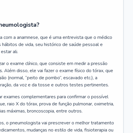
neumologista?
a com a anamnese, que é uma entrevista que o médico
 hábitos de vida, seu histórico de saúde pessoal e
estar ali.
zar o exame clínico, que consiste em medir a pressão
s. Além disso, ele vai fazer o exame físico do tórax, que
ião (normal, “peito de pombo”, escavado etc.), a
iração, da voz e da tosse e outros testes pertinentes.
tar exames complementares para confirmar o possível
e, raio X do tórax, prova de função pulmonar, oximetria,
ias máximas, broncoscopia, entre outros.
, o pneumologista vai prescrever o melhor tratamento
edicamentos, mudanças no estilo de vida, fisioterapia ou