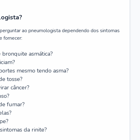
logista?
 perguntar ao pneumologista dependendo dos sintomas
 fornecer:
 bronquite asmática?
iciam?
esportes mesmo tendo asma?
de tosse?
rar câncer?
oso?
 de fumar?
elas?
ipe?
intomas da rinite?