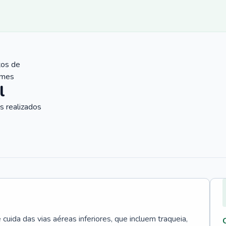
tos de
ames
l
 realizados
uida das vias aéreas inferiores, que incluem traqueia,