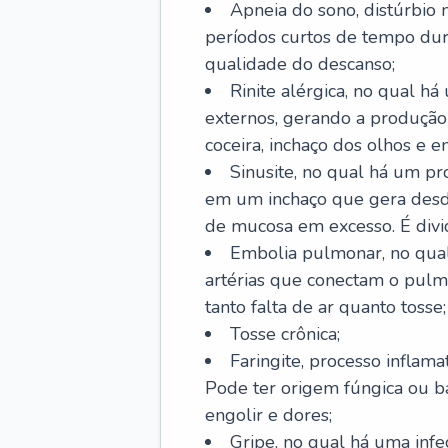
Apneia do sono, distúrbio 
períodos curtos de tempo dur
qualidade do descanso;
Rinite alérgica, no qual há
externos, gerando a produção
coceira, inchaço dos olhos e e
Sinusite, no qual há um pro
em um inchaço que gera desde
de mucosa em excesso. É divid
Embolia pulmonar, no qual
artérias que conectam o pul
tanto falta de ar quanto tosse;
Tosse crônica;
Faringite, processo inflama
Pode ter origem fúngica ou b
engolir e dores;
Gripe, no qual há uma infe