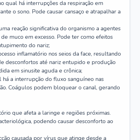
no qual há interrupções da respiração em
ante o sono. Pode causar cansaço e atrapalhar a
 uma reação significativa do organismo a agentes
 de muco em excesso. Pode ter como efeitos
ntupimento do nariz;
cesso inflamatório nos seios da face, resultando
 desconfortos até nariz entupido e produção
ida em sinusite aguda e crônica;
 há a interrupção do fluxo sanguíneo nas
mão. Coágulos podem bloquear o canal, gerando
tório que afeta a laringe e regiões próximas.
acteriológica, podendo causar desconforto ao
cção causada por vírus que atinge desde a