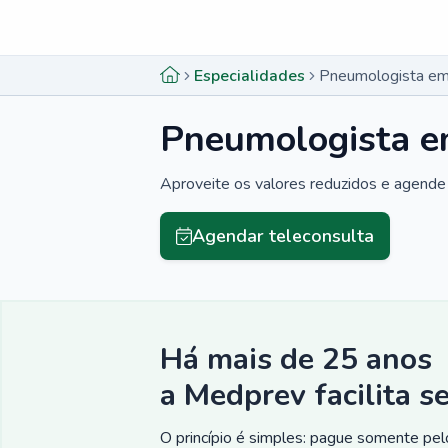
Menu lateral
Menu lateral
Especialidades
Pneumologista em
Pneumologista e
Aproveite os valores reduzidos e agende 
Agendar teleconsulta
Há mais de 25 anos
a Medprev facilita s
O princípio é simples: pague somente pelo