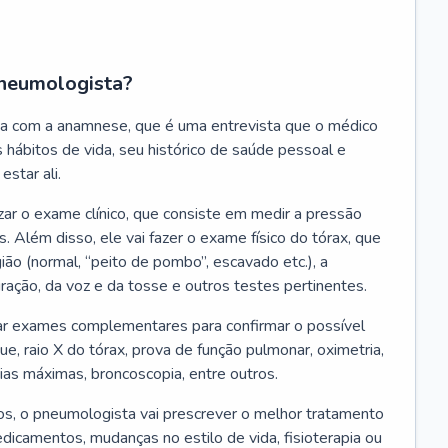
neumologista?
a com a anamnese, que é uma entrevista que o médico
 hábitos de vida, seu histórico de saúde pessoal e
estar ali.
zar o exame clínico, que consiste em medir a pressão
s. Além disso, ele vai fazer o exame físico do tórax, que
ião (normal, “peito de pombo”, escavado etc.), a
iração, da voz e da tosse e outros testes pertinentes.
tar exames complementares para confirmar o possível
e, raio X do tórax, prova de função pulmonar, oximetria,
ias máximas, broncoscopia, entre outros.
, o pneumologista vai prescrever o melhor tratamento
edicamentos, mudanças no estilo de vida, fisioterapia ou