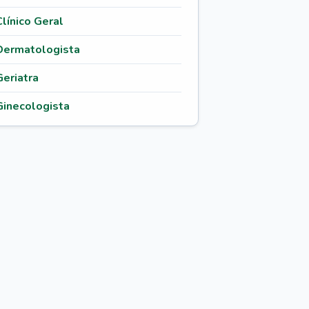
Clínico Geral
Dermatologista
Geriatra
Ginecologista