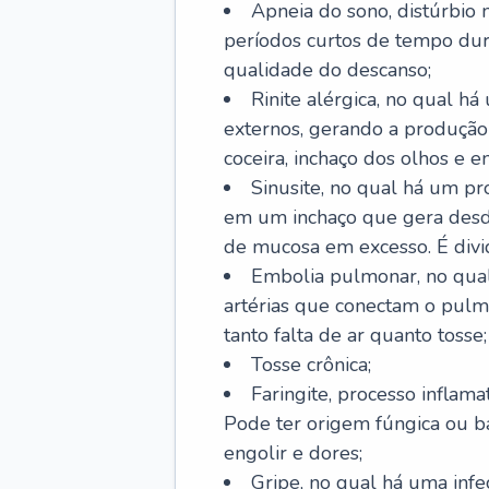
Apneia do sono, distúrbio 
períodos curtos de tempo dur
qualidade do descanso;
Rinite alérgica, no qual há
externos, gerando a produção
coceira, inchaço dos olhos e e
Sinusite, no qual há um pro
em um inchaço que gera desde
de mucosa em excesso. É divid
Embolia pulmonar, no qual
artérias que conectam o pul
tanto falta de ar quanto tosse;
Tosse crônica;
Faringite, processo inflama
Pode ter origem fúngica ou b
engolir e dores;
Gripe, no qual há uma infe