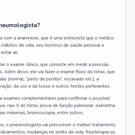
neumologista?
a com a anamnese, que é uma entrevista que o médico
 hábitos de vida, seu histórico de saúde pessoal e
estar ali.
zar o exame clínico, que consiste em medir a pressão
s. Além disso, ele vai fazer o exame físico do tórax, que
ião (normal, “peito de pombo”, escavado etc.), a
iração, da voz e da tosse e outros testes pertinentes.
tar exames complementares para confirmar o possível
e, raio X do tórax, prova de função pulmonar, oximetria,
ias máximas, broncoscopia, entre outros.
, o pneumologista vai prescrever o melhor tratamento
edicamentos, mudanças no estilo de vida, fisioterapia ou