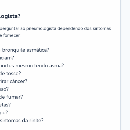
logista?
 perguntar ao pneumologista dependendo dos sintomas
 fornecer:
 bronquite asmática?
iciam?
esportes mesmo tendo asma?
de tosse?
rar câncer?
oso?
 de fumar?
elas?
ipe?
intomas da rinite?