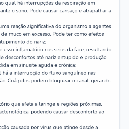
no qual há interrupções da respiração em
ante o sono. Pode causar cansaço e atrapalhar a
 uma reação significativa do organismo a agentes
 de muco em excesso. Pode ter como efeitos
ntupimento do nariz;
cesso inflamatório nos seios da face, resultando
 desconfortos até nariz entupido e produção
ida em sinusite aguda e crônica;
 há a interrupção do fluxo sanguíneo nas
mão. Coágulos podem bloquear o canal, gerando
tório que afeta a laringe e regiões próximas.
acteriológica, podendo causar desconforto ao
cção causada por vírus que atinge desde a