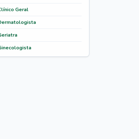
Clínico Geral
Dermatologista
Geriatra
Ginecologista