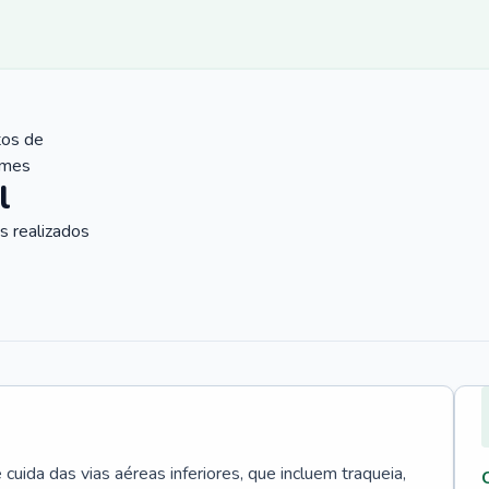
tos de
ames
l
 realizados
uida das vias aéreas inferiores, que incluem traqueia,