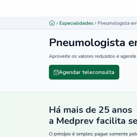
Menu lateral
Menu lateral
Especialidades
Pneumologista e
Pneumologista 
Aproveite os valores reduzidos e agende 
Agendar teleconsulta
Há mais de 25 anos
a Medprev facilita s
O princípio é simples: pague somente pelo