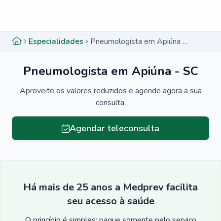
Menu lateral
Menu lateral
Especialidades
Pneumologista em Apiúna - SC
Pneumologista em Apiúna - SC
Aproveite os valores reduzidos e agende agora a sua
consulta.
Agendar teleconsulta
Há mais de 25 anos a Medprev facilita
seu acesso à saúde
O princípio é simples: pague somente pelo serviço