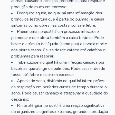
aéreas, causando inchaços, problemas para respirar e
produção de muco em excesso;
Bronquite aguda, no qual há uma inflamação dos
brônquios (estrutura que é parte do pulmão) e causa
sintomas como dores nas costas, coriza e febre;
Pneumonia, no qual há um processo infeccioso
pulmonar e que afeta também a caixa torácica. Pode
haver o acúmulo de líquido (como pus) e levar à morte
nos piores casos. Causa desde catarro até calafrios e
problemas para respirar;
Tuberculose, no qual há uma infecção causada por
bactérias que atinge os pulmões. Pode causar desde
tosse até febre e suor em excesso;
Apneia do sono, distúrbio no qual há interrupções
da respiração em períodos curtos de tempo durante o
sono. Pode causar cansaço e atrapalhar a qualidade do
descanso;
Rinite alérgica, no qual há uma reação significativa
do organismo a agentes externos, gerando a produção