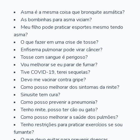
Asma é a mesma coisa que bronquite asmática?
As bombinhas para asma viciam?
Meu filho pode praticar esportes mesmo tendo
asma?
O que fazer em uma crise de tosse?
Enfisema pulmonar pode virar câncer?
Tosse com sangue é perigoso?
Vou melhorar se eu parar de fumar?
Tive COVID-19, terei sequelas?
Devo me vacinar contra gripe?
Como posso melhorar dos sintomas da rinite?
Sinusite tem cura?
Como posso prevenir a pneumonia?
Tenho rinite, posso ter cão ou gato?
Como posso melhorar a saúde dos pulmões?
Tenho restrições para praticar exercícios se sou
fumante?
O que devo evitar para prevenir doenças