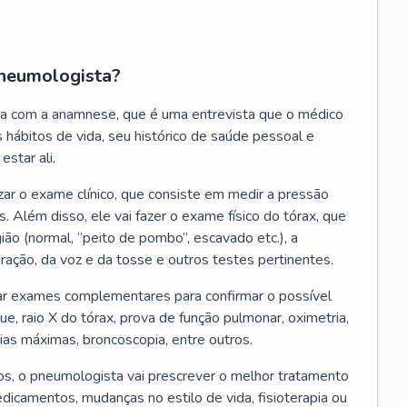
neumologista?
a com a anamnese, que é uma entrevista que o médico
 hábitos de vida, seu histórico de saúde pessoal e
estar ali.
zar o exame clínico, que consiste em medir a pressão
s. Além disso, ele vai fazer o exame físico do tórax, que
ião (normal, “peito de pombo”, escavado etc.), a
iração, da voz e da tosse e outros testes pertinentes.
tar exames complementares para confirmar o possível
e, raio X do tórax, prova de função pulmonar, oximetria,
ias máximas, broncoscopia, entre outros.
, o pneumologista vai prescrever o melhor tratamento
edicamentos, mudanças no estilo de vida, fisioterapia ou