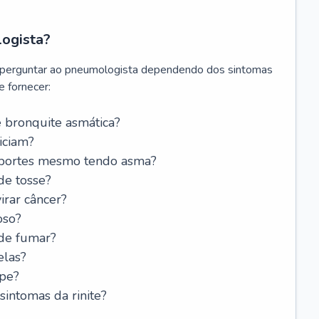
logista?
 perguntar ao pneumologista dependendo dos sintomas
 fornecer:
 bronquite asmática?
iciam?
esportes mesmo tendo asma?
de tosse?
rar câncer?
oso?
 de fumar?
elas?
ipe?
intomas da rinite?