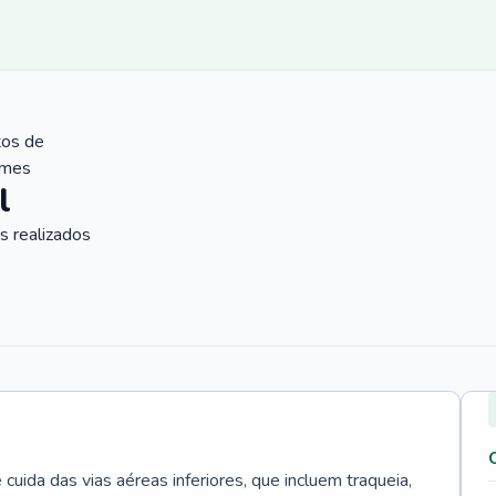
tos de
ames
l
 realizados
uida das vias aéreas inferiores, que incluem traqueia,