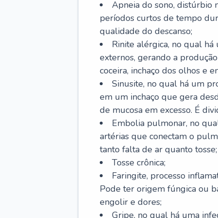
Apneia do sono, distúrbio 
períodos curtos de tempo dur
qualidade do descanso;
Rinite alérgica, no qual há
externos, gerando a produção
coceira, inchaço dos olhos e e
Sinusite, no qual há um pro
em um inchaço que gera desde
de mucosa em excesso. É divid
Embolia pulmonar, no qual
artérias que conectam o pul
tanto falta de ar quanto tosse;
Tosse crônica;
Faringite, processo inflama
Pode ter origem fúngica ou b
engolir e dores;
Gripe, no qual há uma infe