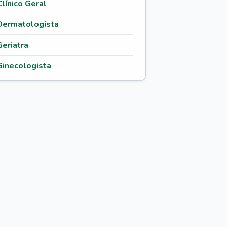
Clínico Geral
Dermatologista
Geriatra
Ginecologista