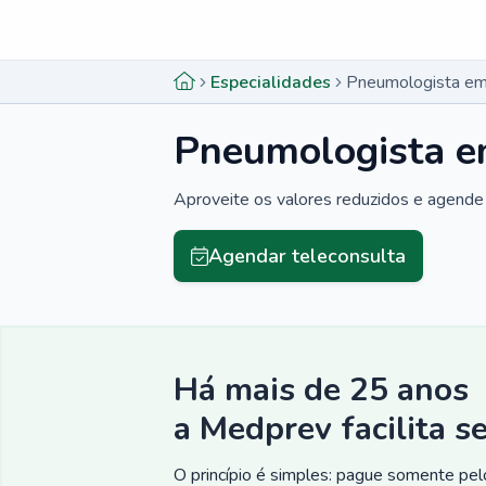
Menu lateral
Menu lateral
Especialidades
Pneumologista em
Pneumologista e
Aproveite os valores reduzidos e agende 
Agendar teleconsulta
Há mais de 25 anos
a Medprev facilita s
O princípio é simples: pague somente pelo