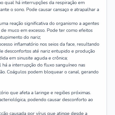
no qual há interrupções da respiração em
ante o sono. Pode causar cansaço e atrapalhar a
 uma reação significativa do organismo a agentes
 de muco em excesso. Pode ter como efeitos
ntupimento do nariz;
cesso inflamatório nos seios da face, resultando
 desconfortos até nariz entupido e produção
ida em sinusite aguda e crônica;
 há a interrupção do fluxo sanguíneo nas
mão. Coágulos podem bloquear o canal, gerando
tório que afeta a laringe e regiões próximas.
acteriológica, podendo causar desconforto ao
cção causada por vírus que atinge desde a