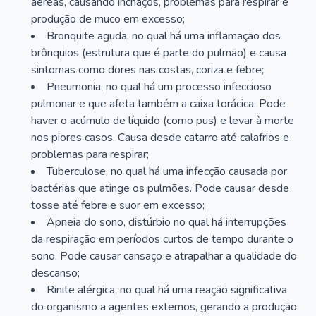
aéreas, causando inchaços, problemas para respirar e
produção de muco em excesso;
Bronquite aguda, no qual há uma inflamação dos
brônquios (estrutura que é parte do pulmão) e causa
sintomas como dores nas costas, coriza e febre;
Pneumonia, no qual há um processo infeccioso
pulmonar e que afeta também a caixa torácica. Pode
haver o acúmulo de líquido (como pus) e levar à morte
nos piores casos. Causa desde catarro até calafrios e
problemas para respirar;
Tuberculose, no qual há uma infecção causada por
bactérias que atinge os pulmões. Pode causar desde
tosse até febre e suor em excesso;
Apneia do sono, distúrbio no qual há interrupções
da respiração em períodos curtos de tempo durante o
sono. Pode causar cansaço e atrapalhar a qualidade do
descanso;
Rinite alérgica, no qual há uma reação significativa
do organismo a agentes externos, gerando a produção