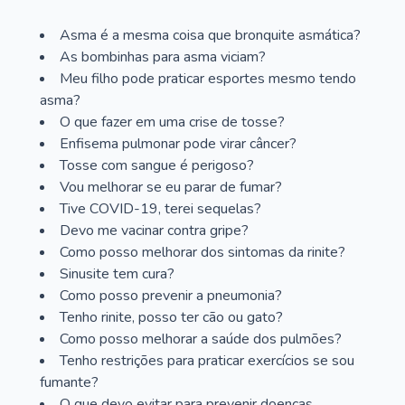
Asma é a mesma coisa que bronquite asmática?
As bombinhas para asma viciam?
Meu filho pode praticar esportes mesmo tendo
asma?
O que fazer em uma crise de tosse?
Enfisema pulmonar pode virar câncer?
Tosse com sangue é perigoso?
Vou melhorar se eu parar de fumar?
Tive COVID-19, terei sequelas?
Devo me vacinar contra gripe?
Como posso melhorar dos sintomas da rinite?
Sinusite tem cura?
Como posso prevenir a pneumonia?
Tenho rinite, posso ter cão ou gato?
Como posso melhorar a saúde dos pulmões?
Tenho restrições para praticar exercícios se sou
fumante?
O que devo evitar para prevenir doenças