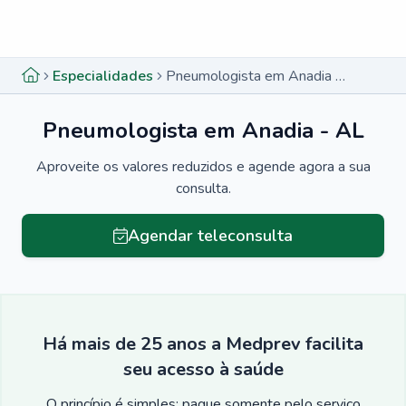
Menu lateral
Menu lateral
Especialidades
Pneumologista em Anadia - AL
Pneumologista em Anadia - AL
Aproveite os valores reduzidos e agende agora a sua
consulta.
Agendar teleconsulta
Há mais de 25 anos a Medprev facilita
seu acesso à saúde
O princípio é simples: pague somente pelo serviço