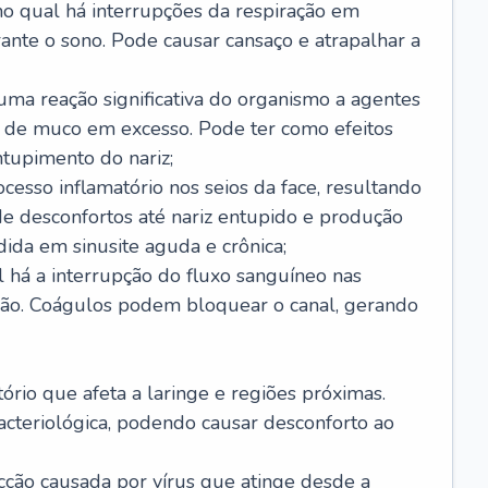
no qual há interrupções da respiração em
ante o sono. Pode causar cansaço e atrapalhar a
 uma reação significativa do organismo a agentes
 de muco em excesso. Pode ter como efeitos
ntupimento do nariz;
cesso inflamatório nos seios da face, resultando
 desconfortos até nariz entupido e produção
ida em sinusite aguda e crônica;
 há a interrupção do fluxo sanguíneo nas
mão. Coágulos podem bloquear o canal, gerando
tório que afeta a laringe e regiões próximas.
acteriológica, podendo causar desconforto ao
cção causada por vírus que atinge desde a