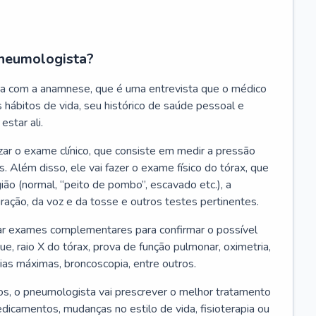
neumologista?
a com a anamnese, que é uma entrevista que o médico
 hábitos de vida, seu histórico de saúde pessoal e
estar ali.
zar o exame clínico, que consiste em medir a pressão
s. Além disso, ele vai fazer o exame físico do tórax, que
ião (normal, “peito de pombo”, escavado etc.), a
iração, da voz e da tosse e outros testes pertinentes.
tar exames complementares para confirmar o possível
e, raio X do tórax, prova de função pulmonar, oximetria,
ias máximas, broncoscopia, entre outros.
, o pneumologista vai prescrever o melhor tratamento
edicamentos, mudanças no estilo de vida, fisioterapia ou