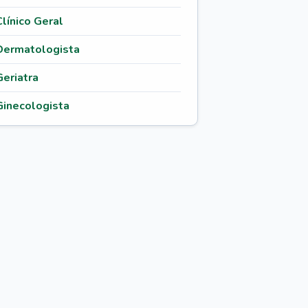
Clínico Geral
Dermatologista
Geriatra
Ginecologista