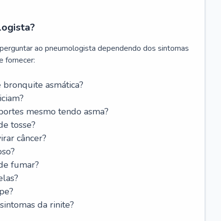
logista?
 perguntar ao pneumologista dependendo dos sintomas
 fornecer:
 bronquite asmática?
iciam?
esportes mesmo tendo asma?
de tosse?
rar câncer?
oso?
 de fumar?
elas?
ipe?
intomas da rinite?