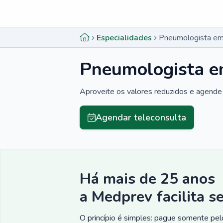
Menu lateral
Menu lateral
Especialidades
Pneumologista em
Pneumologista e
Aproveite os valores reduzidos e agende 
Agendar teleconsulta
Há mais de 25 anos
a Medprev facilita s
O princípio é simples: pague somente pelo