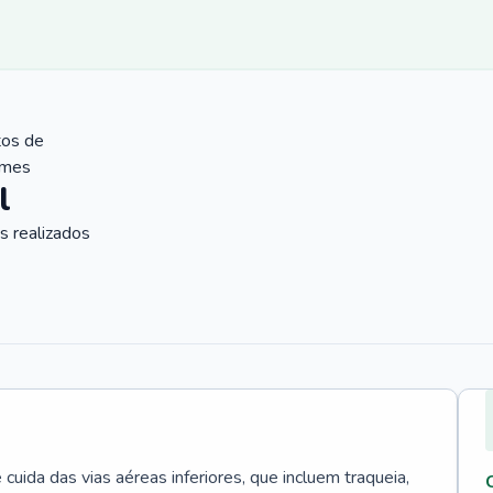
tos de
ames
l
 realizados
uida das vias aéreas inferiores, que incluem traqueia,