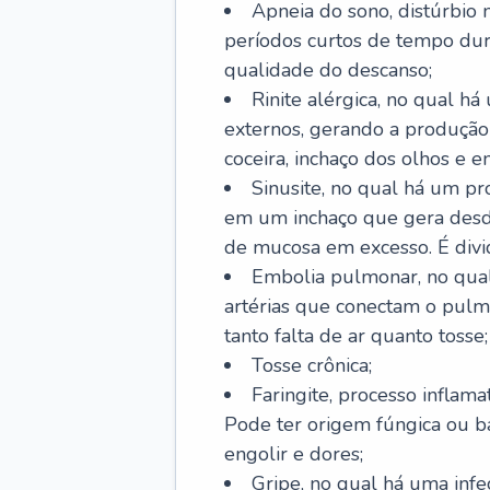
Apneia do sono, distúrbio 
períodos curtos de tempo dur
qualidade do descanso;
Rinite alérgica, no qual há
externos, gerando a produção
coceira, inchaço dos olhos e e
Sinusite, no qual há um pro
em um inchaço que gera desde
de mucosa em excesso. É divid
Embolia pulmonar, no qual
artérias que conectam o pul
tanto falta de ar quanto tosse;
Tosse crônica;
Faringite, processo inflama
Pode ter origem fúngica ou b
engolir e dores;
Gripe, no qual há uma infe