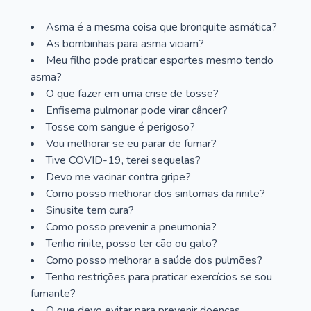
Asma é a mesma coisa que bronquite asmática?
As bombinhas para asma viciam?
Meu filho pode praticar esportes mesmo tendo
asma?
O que fazer em uma crise de tosse?
Enfisema pulmonar pode virar câncer?
Tosse com sangue é perigoso?
Vou melhorar se eu parar de fumar?
Tive COVID-19, terei sequelas?
Devo me vacinar contra gripe?
Como posso melhorar dos sintomas da rinite?
Sinusite tem cura?
Como posso prevenir a pneumonia?
Tenho rinite, posso ter cão ou gato?
Como posso melhorar a saúde dos pulmões?
Tenho restrições para praticar exercícios se sou
fumante?
O que devo evitar para prevenir doenças