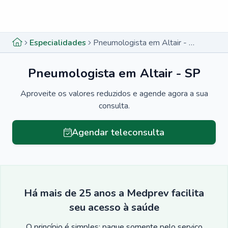
Menu lateral
Menu lateral
Especialidades
Pneumologista em Altair - SP
Pneumologista em Altair - SP
Aproveite os valores reduzidos e agende agora a sua
consulta.
Agendar teleconsulta
Há mais de 25 anos a Medprev facilita
seu acesso à saúde
O princípio é simples: pague somente pelo serviço