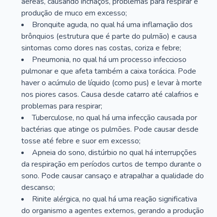
aéreas, causando inchaços, problemas para respirar e
produção de muco em excesso;
Bronquite aguda, no qual há uma inflamação dos
brônquios (estrutura que é parte do pulmão) e causa
sintomas como dores nas costas, coriza e febre;
Pneumonia, no qual há um processo infeccioso
pulmonar e que afeta também a caixa torácica. Pode
haver o acúmulo de líquido (como pus) e levar à morte
nos piores casos. Causa desde catarro até calafrios e
problemas para respirar;
Tuberculose, no qual há uma infecção causada por
bactérias que atinge os pulmões. Pode causar desde
tosse até febre e suor em excesso;
Apneia do sono, distúrbio no qual há interrupções
da respiração em períodos curtos de tempo durante o
sono. Pode causar cansaço e atrapalhar a qualidade do
descanso;
Rinite alérgica, no qual há uma reação significativa
do organismo a agentes externos, gerando a produção