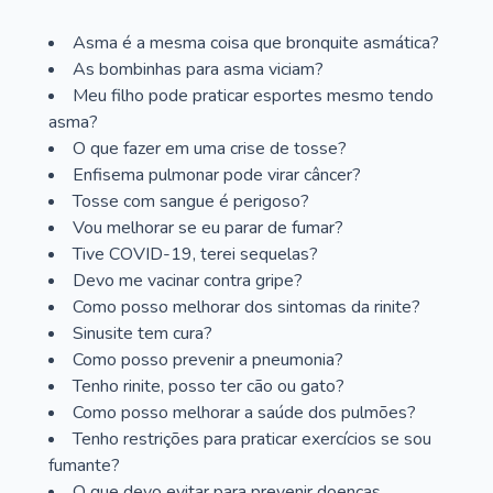
Asma é a mesma coisa que bronquite asmática?
As bombinhas para asma viciam?
Meu filho pode praticar esportes mesmo tendo
asma?
O que fazer em uma crise de tosse?
Enfisema pulmonar pode virar câncer?
Tosse com sangue é perigoso?
Vou melhorar se eu parar de fumar?
Tive COVID-19, terei sequelas?
Devo me vacinar contra gripe?
Como posso melhorar dos sintomas da rinite?
Sinusite tem cura?
Como posso prevenir a pneumonia?
Tenho rinite, posso ter cão ou gato?
Como posso melhorar a saúde dos pulmões?
Tenho restrições para praticar exercícios se sou
fumante?
O que devo evitar para prevenir doenças