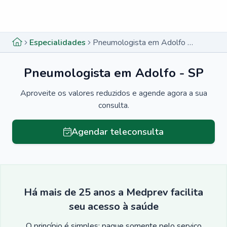
Menu lateral
Menu lateral
Especialidades
Pneumologista em Adolfo - SP
Pneumologista em Adolfo - SP
Aproveite os valores reduzidos e agende agora a sua
consulta.
Agendar teleconsulta
Há mais de 25 anos a Medprev facilita
seu acesso à saúde
O princípio é simples: pague somente pelo serviço