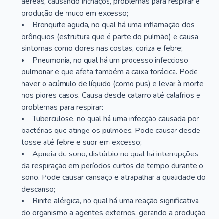
aéreas, causando inchaços, problemas para respirar e
produção de muco em excesso;
Bronquite aguda, no qual há uma inflamação dos
brônquios (estrutura que é parte do pulmão) e causa
sintomas como dores nas costas, coriza e febre;
Pneumonia, no qual há um processo infeccioso
pulmonar e que afeta também a caixa torácica. Pode
haver o acúmulo de líquido (como pus) e levar à morte
nos piores casos. Causa desde catarro até calafrios e
problemas para respirar;
Tuberculose, no qual há uma infecção causada por
bactérias que atinge os pulmões. Pode causar desde
tosse até febre e suor em excesso;
Apneia do sono, distúrbio no qual há interrupções
da respiração em períodos curtos de tempo durante o
sono. Pode causar cansaço e atrapalhar a qualidade do
descanso;
Rinite alérgica, no qual há uma reação significativa
do organismo a agentes externos, gerando a produção