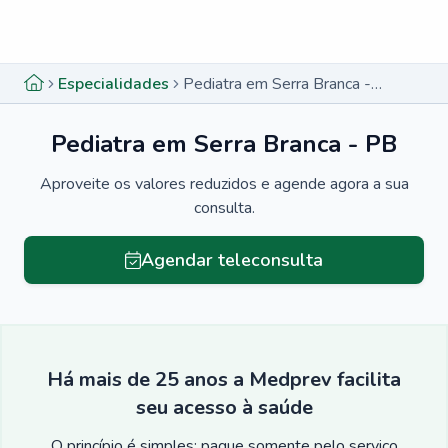
Menu lateral
Menu lateral
Especialidades
Pediatra em Serra Branca - PB
Pediatra em Serra Branca - PB
Aproveite os valores reduzidos e agende agora a sua
consulta.
Agendar teleconsulta
Há mais de 25 anos a Medprev facilita
seu acesso à saúde
O princípio é simples: pague somente pelo serviço