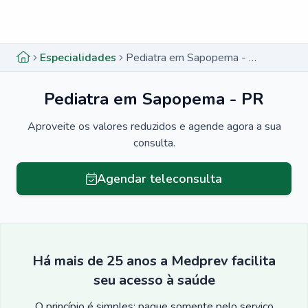
Menu lateral
Menu lateral
Especialidades
Pediatra em Sapopema - PR
Pediatra em Sapopema - PR
Aproveite os valores reduzidos e agende agora a sua
consulta.
Agendar teleconsulta
Há mais de 25 anos a Medprev facilita
seu acesso à saúde
O princípio é simples: pague somente pelo serviço