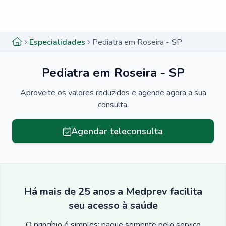
Menu lateral
Menu lateral
Especialidades
Pediatra em Roseira - SP
Pediatra em Roseira - SP
Aproveite os valores reduzidos e agende agora a sua
consulta.
Agendar teleconsulta
Há mais de 25 anos a Medprev facilita
seu acesso à saúde
O princípio é simples: pague somente pelo serviço