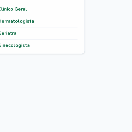
Clínico Geral
Dermatologista
Geriatra
Ginecologista