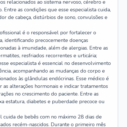
ios relacionados ao sistema nervoso, cérebro e
 Entre as condições que esse especialista cuida,
dor de cabeça, distúrbios de sono, convulsões e
ofissional é o responsável por fortalecer o
ça, identificando precocemente doenças
cionadas à imunidade, além de alergias. Entre as
matites, resfriados recorrentes e urticária;
 esse especialista é essencial no desenvolvimento
scência, acompanhando as mudanças do corpo e
ionados às glândulas endócrinas. Esse médico é
 as alterações hormonais e indicar tratamentos
rações no crescimento do paciente. Entre as
ixa estatura, diabetes e puberdade precoce ou
nal cuida de bebês com no máximo 28 dias de
erados recém-nascidos. Durante o primeiro mês