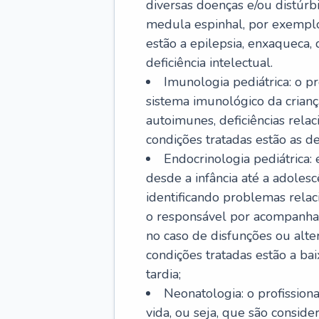
diversas doenças e/ou distúrb
medula espinhal, por exemplo.
estão a epilepsia, enxaqueca, 
deficiência intelectual.
Imunologia pediátrica: o pr
sistema imunológico da crian
autoimunes, deficiências rela
condições tratadas estão as der
Endocrinologia pediátrica:
desde a infância até a adole
identificando problemas relac
o responsável por acompanhar
no caso de disfunções ou alte
condições tratadas estão a ba
tardia;
Neonatologia: o profissio
vida, ou seja, que são consid