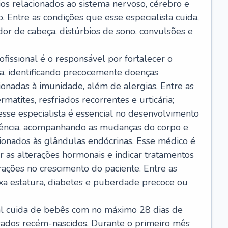
ios relacionados ao sistema nervoso, cérebro e
 Entre as condições que esse especialista cuida,
dor de cabeça, distúrbios de sono, convulsões e
ofissional é o responsável por fortalecer o
ça, identificando precocemente doenças
cionadas à imunidade, além de alergias. Entre as
matites, resfriados recorrentes e urticária;
 esse especialista é essencial no desenvolvimento
scência, acompanhando as mudanças do corpo e
ionados às glândulas endócrinas. Esse médico é
 as alterações hormonais e indicar tratamentos
rações no crescimento do paciente. Entre as
ixa estatura, diabetes e puberdade precoce ou
nal cuida de bebês com no máximo 28 dias de
erados recém-nascidos. Durante o primeiro mês