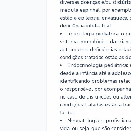
diversas doenças e/ou distúrb
medula espinhal, por exemplo.
estão a epilepsia, enxaqueca, 
deficiência intelectual.
Imunologia pediátrica: o pr
sistema imunológico da crian
autoimunes, deficiências rela
condições tratadas estão as der
Endocrinologia pediátrica:
desde a infância até a adole
identificando problemas relac
o responsável por acompanhar
no caso de disfunções ou alte
condições tratadas estão a ba
tardia;
Neonatologia: o profissio
vida, ou seja, que são consid