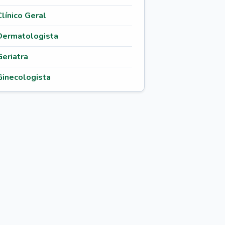
Clínico Geral
Dermatologista
Geriatra
Ginecologista