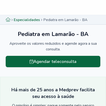
Menu lateral
Menu lateral
Especialidades
Pediatra em Lamarão - BA
Pediatra em Lamarão - BA
Aproveite os valores reduzidos e agende agora a sua
consulta.
Agendar teleconsulta
Há mais de 25 anos a Medprev facilita
seu acesso à saúde
O princípio é simples: pague somente pelo serviço