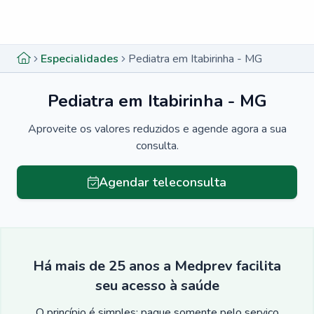
Menu lateral
Menu lateral
Especialidades
Pediatra em Itabirinha - MG
Pediatra em Itabirinha - MG
Aproveite os valores reduzidos e agende agora a sua
consulta.
Agendar teleconsulta
Há mais de 25 anos a Medprev facilita
seu acesso à saúde
O princípio é simples: pague somente pelo serviço