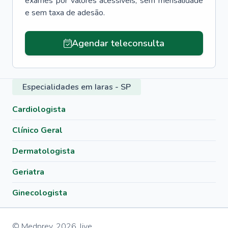
exames por valores acessíveis, sem mensalidade
e sem taxa de adesão.
Agendar teleconsulta
Especialidades em Iaras - SP
Cardiologista
Clínico Geral
Dermatologista
Geriatra
Ginecologista
© Medprev,
2026
,
live