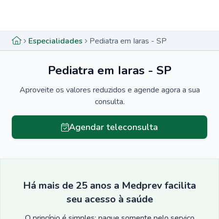
Menu lateral
Menu lateral
Especialidades
Pediatra em Iaras - SP
Pediatra em Iaras - SP
Aproveite os valores reduzidos e agende agora a sua
consulta.
Agendar teleconsulta
Há mais de 25 anos a Medprev facilita
seu acesso à saúde
O princípio é simples: pague somente pelo serviço