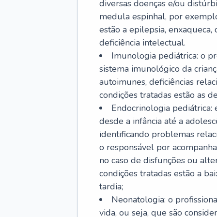
diversas doenças e/ou distúrb
medula espinhal, por exemplo.
estão a epilepsia, enxaqueca, 
deficiência intelectual.
Imunologia pediátrica: o pr
sistema imunológico da crian
autoimunes, deficiências rela
condições tratadas estão as der
Endocrinologia pediátrica:
desde a infância até a adole
identificando problemas relac
o responsável por acompanhar
no caso de disfunções ou alte
condições tratadas estão a ba
tardia;
Neonatologia: o profissio
vida, ou seja, que são consid