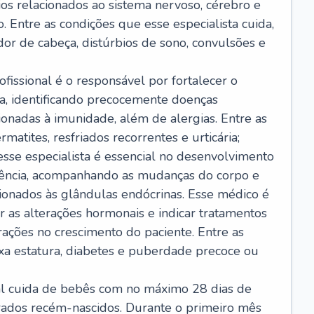
ios relacionados ao sistema nervoso, cérebro e
 Entre as condições que esse especialista cuida,
dor de cabeça, distúrbios de sono, convulsões e
ofissional é o responsável por fortalecer o
ça, identificando precocemente doenças
cionadas à imunidade, além de alergias. Entre as
matites, resfriados recorrentes e urticária;
 esse especialista é essencial no desenvolvimento
scência, acompanhando as mudanças do corpo e
ionados às glândulas endócrinas. Esse médico é
 as alterações hormonais e indicar tratamentos
rações no crescimento do paciente. Entre as
ixa estatura, diabetes e puberdade precoce ou
nal cuida de bebês com no máximo 28 dias de
erados recém-nascidos. Durante o primeiro mês