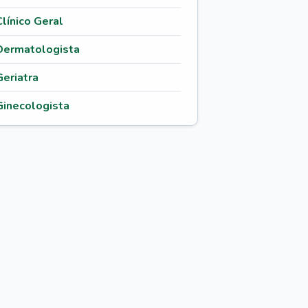
Clínico Geral
Dermatologista
Geriatra
Ginecologista