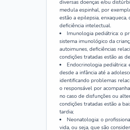
diversas doenças e/ou distúrb
medula espinhal, por exemplo.
estão a epilepsia, enxaqueca, 
deficiência intelectual.
Imunologia pediátrica: o pr
sistema imunológico da crian
autoimunes, deficiências rela
condições tratadas estão as der
Endocrinologia pediátrica:
desde a infância até a adole
identificando problemas relac
o responsável por acompanhar
no caso de disfunções ou alte
condições tratadas estão a ba
tardia;
Neonatologia: o profissio
vida, ou seja, que são consid