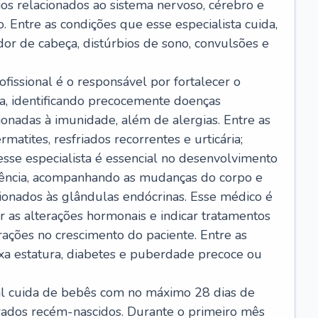
ios relacionados ao sistema nervoso, cérebro e
 Entre as condições que esse especialista cuida,
dor de cabeça, distúrbios de sono, convulsões e
ofissional é o responsável por fortalecer o
ça, identificando precocemente doenças
cionadas à imunidade, além de alergias. Entre as
matites, resfriados recorrentes e urticária;
 esse especialista é essencial no desenvolvimento
scência, acompanhando as mudanças do corpo e
ionados às glândulas endócrinas. Esse médico é
 as alterações hormonais e indicar tratamentos
rações no crescimento do paciente. Entre as
ixa estatura, diabetes e puberdade precoce ou
nal cuida de bebês com no máximo 28 dias de
erados recém-nascidos. Durante o primeiro mês