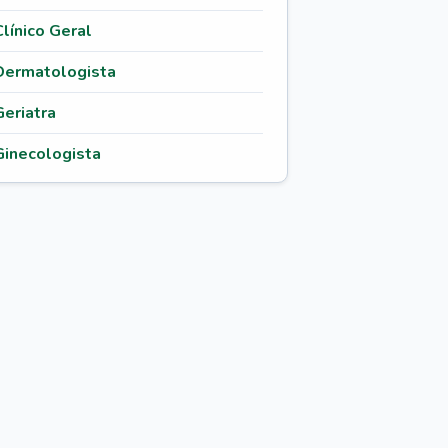
Clínico Geral
Dermatologista
Geriatra
Ginecologista