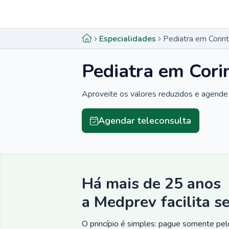
Menu lateral
Menu lateral
Especialidades
Pediatra em Corin
Pediatra em Cori
Aproveite os valores reduzidos e agende 
Agendar teleconsulta
Há mais de 25 anos
a Medprev facilita s
O princípio é simples: pague somente pelo