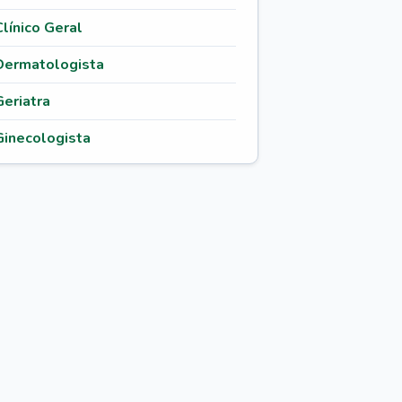
Clínico Geral
Dermatologista
Geriatra
Ginecologista