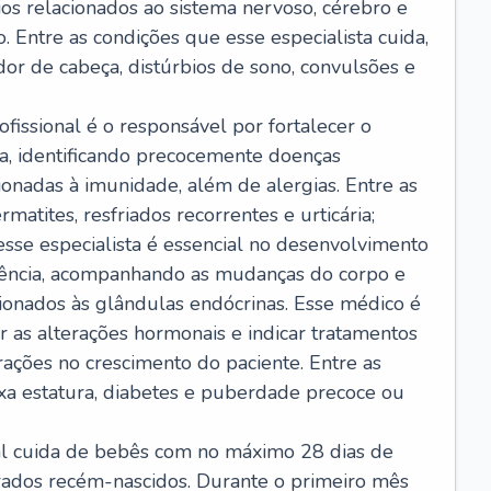
ios relacionados ao sistema nervoso, cérebro e
 Entre as condições que esse especialista cuida,
dor de cabeça, distúrbios de sono, convulsões e
ofissional é o responsável por fortalecer o
ça, identificando precocemente doenças
cionadas à imunidade, além de alergias. Entre as
matites, resfriados recorrentes e urticária;
 esse especialista é essencial no desenvolvimento
scência, acompanhando as mudanças do corpo e
ionados às glândulas endócrinas. Esse médico é
 as alterações hormonais e indicar tratamentos
rações no crescimento do paciente. Entre as
ixa estatura, diabetes e puberdade precoce ou
nal cuida de bebês com no máximo 28 dias de
erados recém-nascidos. Durante o primeiro mês