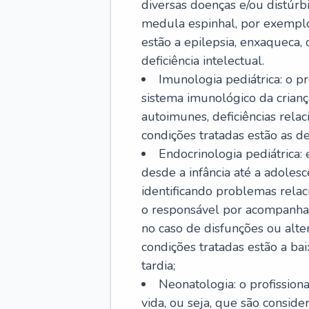
diversas doenças e/ou distúrb
medula espinhal, por exemplo.
estão a epilepsia, enxaqueca, 
deficiência intelectual.
Imunologia pediátrica: o pr
sistema imunológico da crian
autoimunes, deficiências rela
condições tratadas estão as der
Endocrinologia pediátrica:
desde a infância até a adole
identificando problemas relac
o responsável por acompanhar
no caso de disfunções ou alte
condições tratadas estão a ba
tardia;
Neonatologia: o profissio
vida, ou seja, que são consid