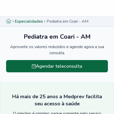
Menu lateral
Menu lateral
Especialidades
Pediatra em Coari - AM
Pediatra em Coari - AM
Aproveite os valores reduzidos e agende agora a sua
consulta.
Agendar teleconsulta
Há mais de 25 anos a Medprev facilita
seu acesso à saúde
O princípio é simples: pague somente pelo serviço