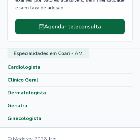
exames por valores acessíveis, sem mensalidade
e sem taxa de adesão.
Agendar teleconsulta
Especialidades em Coari - AM
Cardiologista
Clínico Geral
Dermatologista
Geriatra
Ginecologista
© Medprev,
2026
,
live