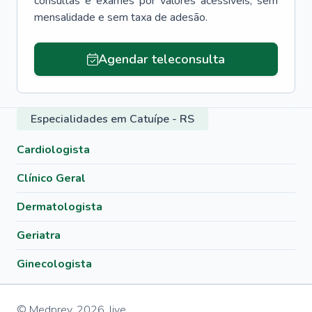
consultas e exames por valores acessíveis, sem
mensalidade e sem taxa de adesão.
Agendar teleconsulta
Especialidades em Catuípe - RS
Cardiologista
Clínico Geral
Dermatologista
Geriatra
Ginecologista
© Medprev,
2026
,
live