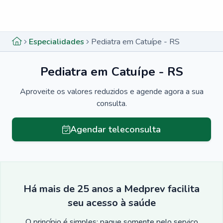
Menu lateral
Menu lateral
Especialidades
Pediatra em Catuípe - RS
Pediatra em Catuípe - RS
Aproveite os valores reduzidos e agende agora a sua
consulta.
Agendar teleconsulta
Há mais de 25 anos a Medprev facilita
seu acesso à saúde
O princípio é simples: pague somente pelo serviço