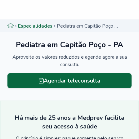
Menu lateral
Menu lateral
Especialidades
Pediatra em Capitão Poço - PA
Pediatra em Capitão Poço - PA
Aproveite os valores reduzidos e agende agora a sua
consulta.
Agendar teleconsulta
Há mais de 25 anos a Medprev facilita
seu acesso à saúde
O princípio é simples: pague somente pelo serviço