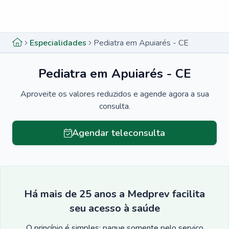
Menu lateral
Menu lateral
Especialidades
Pediatra em Apuiarés - CE
Pediatra em Apuiarés - CE
Aproveite os valores reduzidos e agende agora a sua
consulta.
Agendar teleconsulta
Há mais de 25 anos a Medprev facilita
seu acesso à saúde
O princípio é simples: pague somente pelo serviço