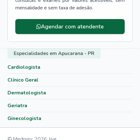
consultas e exames por valores acessíveis, sem
mensalidade e sem taxa de adesão.
Agendar com atendente
Especialidades em Apucarana - PR
Cardiologista
Clínico Geral
Dermatologista
Geriatra
Ginecologista
© Medprev,
2026
,
live