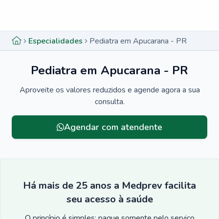
Menu lateral
Menu lateral
Especialidades
Pediatra em Apucarana - PR
Pediatra em Apucarana - PR
Aproveite os valores reduzidos e agende agora a sua
consulta.
Agendar com atendente
Há mais de 25 anos a Medprev facilita
seu acesso à saúde
O princípio é simples: pague somente pelo serviço