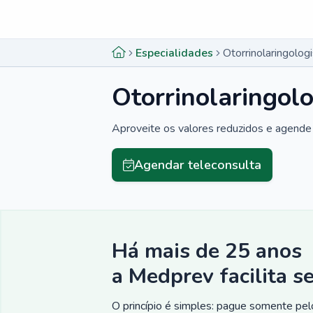
Menu lateral
Menu lateral
Especialidades
Otorrinolaringolo
Otorrinolaringo
Aproveite os valores reduzidos e agende 
Agendar teleconsulta
Há mais de 25 anos
a Medprev facilita s
O princípio é simples: pague somente pelo