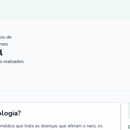
tos de
ames
l
 realizados
ologia?
e médica que trata as doenças que afetam o nariz, os