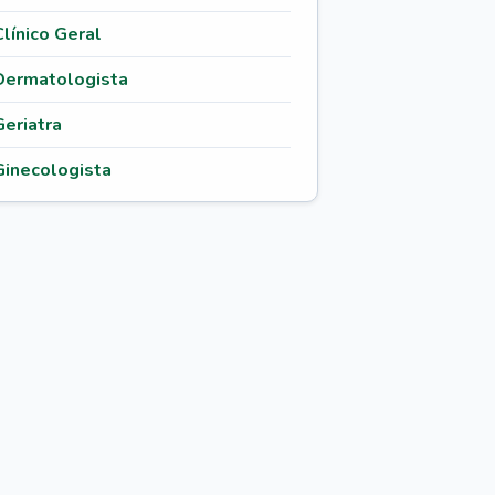
Clínico Geral
Dermatologista
Geriatra
Ginecologista