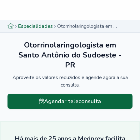
Menu lateral
Menu lateral
Especialidades
Otorrinolaringologista em Santo Antônio do Sudoeste - PR
Otorrinolaringologista em
Santo Antônio do Sudoeste -
PR
Aproveite os valores reduzidos e agende agora a sua
consulta.
Agendar teleconsulta
Há mais de 25 anos a Medprev facilita