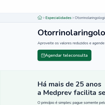
Menu lateral
Menu lateral
Especialidades
Otorrinolaringolog
Otorrinolaringolo
Aproveite os valores reduzidos e agende 
Agendar teleconsulta
Há mais de 25 anos
a Medprev facilita s
O princípio é simples: pague somente pelo