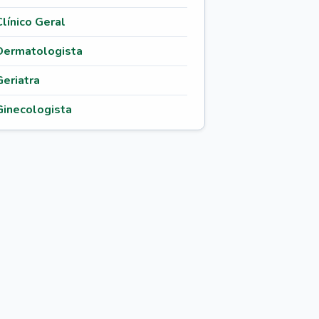
Clínico Geral
Dermatologista
Geriatra
Ginecologista