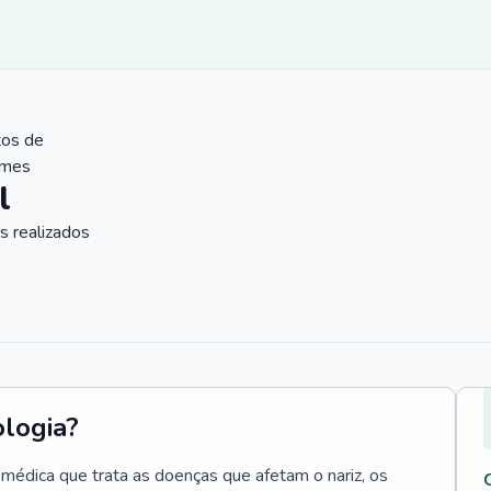
tos de
ames
l
 realizados
ologia?
e médica que trata as doenças que afetam o nariz, os