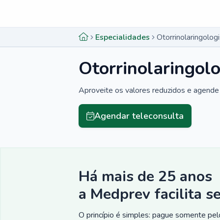
Menu lateral
Menu lateral
Especialidades
Otorrinolaringolo
Otorrinolaringol
Aproveite os valores reduzidos e agende 
Agendar teleconsulta
Há mais de 25 anos
a Medprev facilita s
O princípio é simples: pague somente pelo