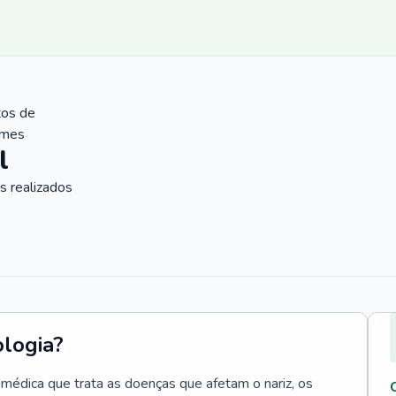
tos de
ames
l
 realizados
ologia?
e médica que trata as doenças que afetam o nariz, os