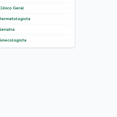
Clínico Geral
Dermatologista
Geriatra
Ginecologista